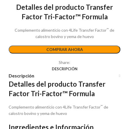
Detalles del producto Transfer
original
actual
era:
es:
Factor Tri-Factor™ Formula
$64.00.
$43.50.
™
Complemento alimenticio con 4Life Transfer Factor
de
calostro bovino y yema de huevo
COMPRAR AHORA
Share:
DESCRIPCIÓN
Descripción
Detalles del producto Transfer
Factor Tri-Factor™ Formula
™
Complemento alimenticio con 4Life Transfer Factor
de
calostro bovino y yema de huevo
Ingredientes e Información