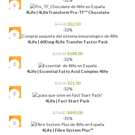
-32%
original
actual
era:
es:
4Life | 4LifeTransform Pro-TF™ Chocolate
$47.00.
$32.00.
El
El
$
52.50
$
77.00
precio
precio
-32%
original
actual
era:
es:
4Life | 600 mg 4Life Transfer Factor Pack
$77.00.
$52.50.
El
El
$
188.00
$
275.04
precio
precio
-32%
original
actual
era:
es:
4Life | Essential Fatty Acid Complex 4life
$275.04.
$188.00.
El
El
$
21.00
$
31.00
precio
precio
-32%
original
actual
era:
es:
4Life | Fast Start Pack
$31.00.
$21.00.
El
El
$
490.00
$
716.87
precio
precio
-31%
original
actual
era:
es:
4Life | Fibre System Plus™