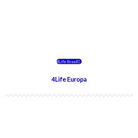
4Life Costa Rica
4Life Bolivia
4Life Chile
4Life Brasil
4Life Europa
4Life España
4Life Bélgica Ingles
4Life Bulgaria