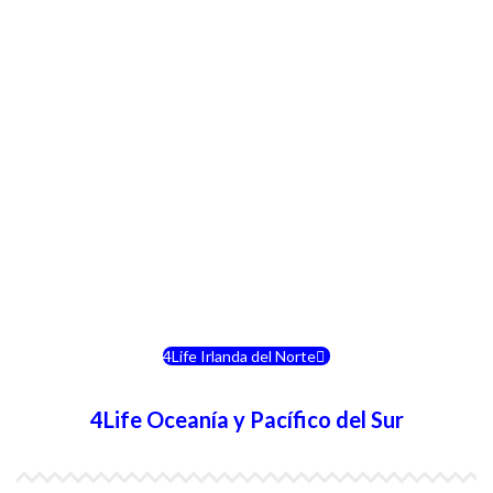
4Life Italia
4Life Luxemburgo
4Life Noruega
4Life Portugal
4Life Eslovenia
4Life Irlanda del Norte
4Life Oceanía y Pacífico del Sur