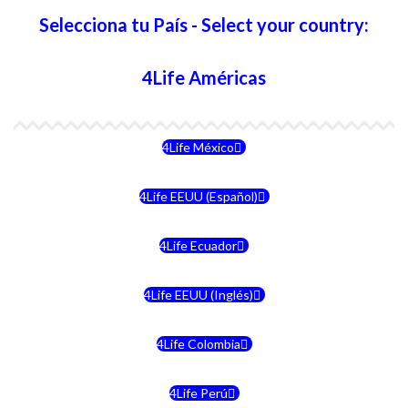
Selecciona tu País - Select your country:
4Life Américas
4Life México
4Life EEUU (Español)
4Life Ecuador
4Life EEUU (Inglés)
4Life Colombia
4Life Perú