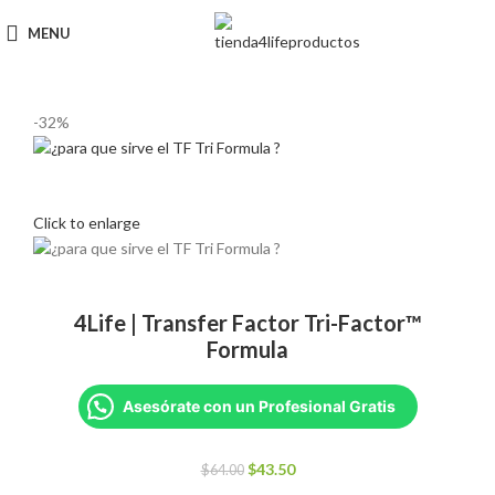
MENU
-32%
Click to enlarge
4Life | Transfer Factor Tri-Factor™
Formula
Asesórate con un Profesional Gratis
El
El
$
43.50
$
64.00
precio
precio