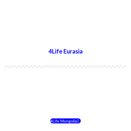
4Life Papúa Nueva Guinea
4Life Nueva Zelanda
4Life Australia
4Life Eurasia
4Life Kazajstán
4Life Kirguistán
4Life Rusia
4Life Mongolia