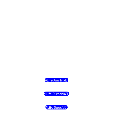
4Life República Checa
4Life Finlandia
4Life Hungria
4Life Letonia
4Life Malta
4Life Austria
4Life Rumania
4Life Suecia