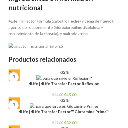
nutricional
4Life Tri-Factor Formula (calostro (
leche)
y yema de
huevo
),
agente de recubrimiento (hidroxipropilmetilcelulosa –
recubrimiento de la cápsula), y maltodextrina.
Productos relacionados
-32%
4Life | 4Life Transfer Factor Reflexion
El
El
$
45.00
$
66.00
precio
precio
-32%
original
actual
era:
es:
4Life | 4Life Transfer Factor™ Glutamine Prime™
$66.00.
$45.00.
El
El
$
32.00
$
47.00
precio
precio