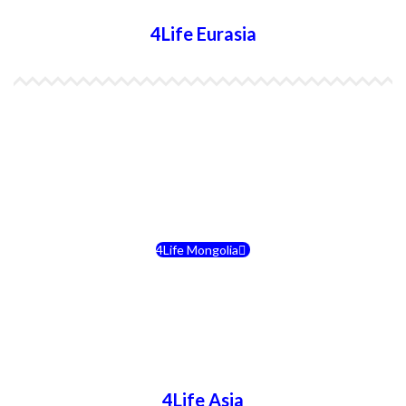
4Life Eurasia
4Life Kazajstán
4Life Kirguistán
4Life Rusia
4Life Mongolia
4Life Bielorrusia
4Life Ucrania
4Life Asia