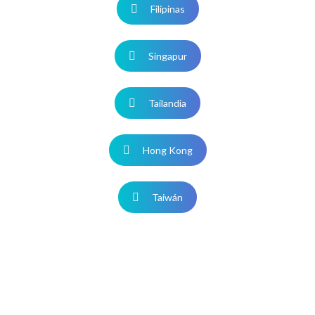
Filipinas
Singapur
Tailandia
Hong Kong
Taiwán