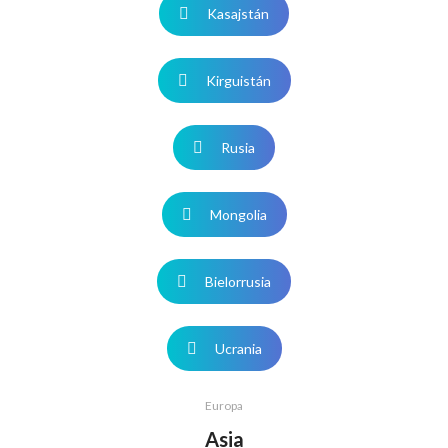
Kasajstán
Kirguistán
Rusia
Mongolia
Bielorrusia
Ucrania
Europa
Asia