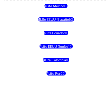
4Life México
4Life EEUU (Español)
4Life Ecuador
4Life EEUU (Inglés)
4Life Colombia
4Life Perú
4Life Costa Rica
4Life Bolivia