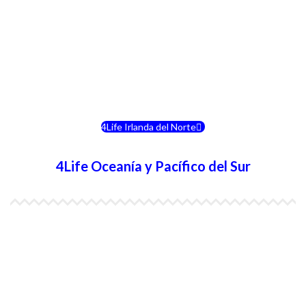
4Life Noruega
4Life Portugal
4Life Eslovenia
4Life Irlanda del Norte
4Life Oceanía y Pacífico del Sur
4Life Papúa Nueva Guinea
4Life Nueva Zelanda
4Life Australia