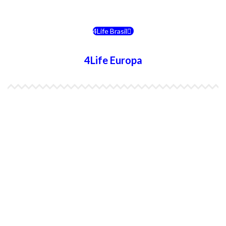
4Life Chile
4Life Brasil
4Life Europa
4Life España
4Life Bélgica Ingles
4Life Bulgaria
4Life República Checa
4Life Finlandia