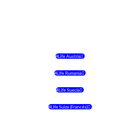
4Life Hungria
4Life Letonia
4Life Malta
4Life Austria
4Life Rumania
4Life Suecia
4Life Suiza (Francés)
4Life Francia