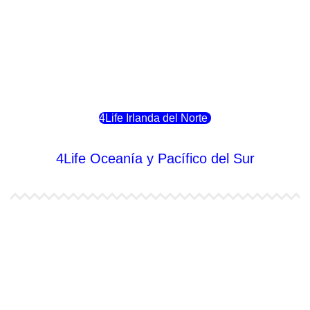
4Life Portugal
4Life Eslovenia
4Life Irlanda del Norte
4Life Oceanía y Pacífico del Sur
4Life Papúa Nueva Guinea
4Life Nueva Zelanda
4Life Australia