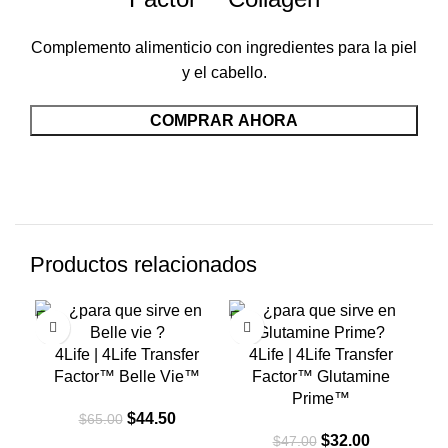
$49.00.
$33.50.
Complemento alimenticio con ingredientes para la piel
y el cabello.
COMPRAR AHORA
Productos relacionados
-32%
-32%
-3
4Life | 4Life Transfer
4Life | 4Life Transfer
Factor™ Belle Vie™
Factor™ Glutamine
Prime™
El
El
$
44.50
$
65.00
precio
precio
El
El
$
32.00
$
47.00