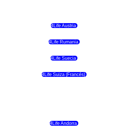
4Life Malta
4Life Austria
4Life Rumania
4Life Suecia
4Life Suiza (Francés)
4Life Francia
4Life Alemania
4Life Andorra