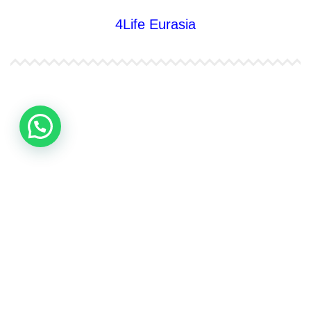
4Life Eurasia
4Life Kazajstán
4Life Kirguistán
4Life Rusia
4Life Mongolia
4Life Bielorrusia
4Life Ucrania