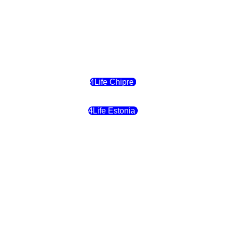
4Life Reino Unido
4Life Bélgica
4Life Chipre
4Life Estonia
4Life Crecia
4Life Italia
4Life Luxemburgo
4Life Noruega