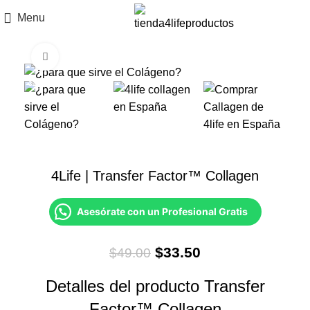
Menu
Click to enlarge
-32%
4Life | Transfer Factor™ Collagen
Asesórate con un Profesional Gratis
El
El
$
33.50
$
49.00
precio
precio
Detalles del producto Transfer
original
actual
era:
es:
Factor™ Collagen