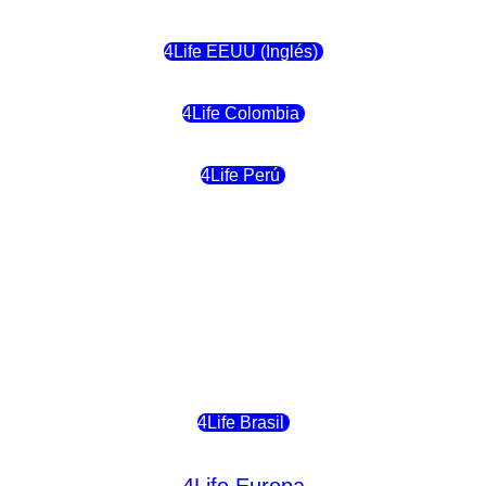
4Life EEUU (Inglés)
4Life Colombia
4Life Perú
4Life Costa Rica
4Life Bolivia
4Life Chile
4Life Brasil