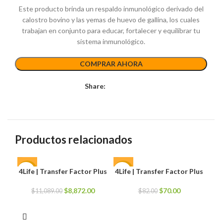
Este producto brinda un respaldo inmunológico derivado del
calostro bovino y las yemas de huevo de gallina, los cuales
trabajan en conjunto para educar, fortalecer y equilibrar tu
sistema inmunológico.
COMPRAR AHORA
Share:
Productos relacionados
4Life | Transfer Factor Plus
4Life | Transfer Factor Plus
-20%
-15%
-1
El
El
El
El
$
8,872.00
$
70.00
$
11,089.00
$
82.00
precio
precio
precio
precio
original
actual
original
actual
era:
es:
era:
es: