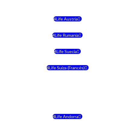
4Life Malta
4Life Austria
4Life Rumania
4Life Suecia
4Life Suiza (Francés)
4Life Francia
4Life Alemania
4Life Andorra
4Life Croacia