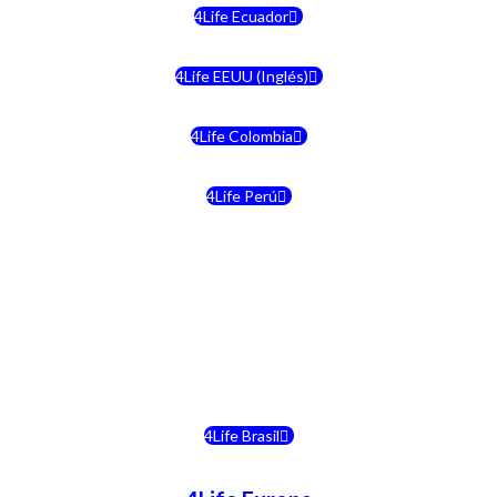
4Life Ecuador
4Life EEUU (Inglés)
4Life Colombia
4Life Perú
4Life Costa Rica
4Life Bolivia
4Life Chile
4Life Brasil