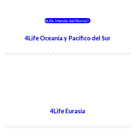
4Life Eslovenia
4Life Irlanda del Norte
4Life Oceanía y Pacífico del Sur
4Life Papúa Nueva Guinea
4Life Nueva Zelanda
4Life Australia
4Life Eurasia
4Life Kazajstán