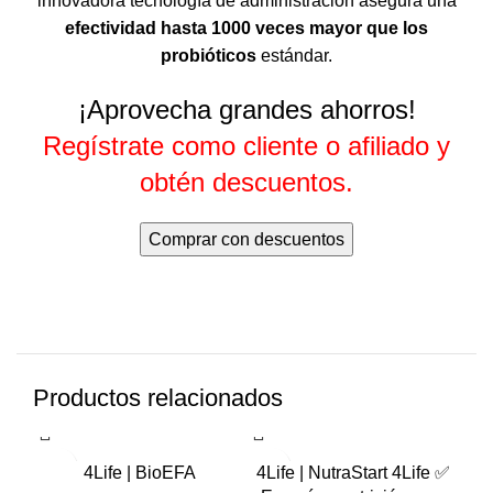
innovadora tecnología de administración asegura una
efectividad hasta 1000 veces mayor que los
probióticos
estándar.
¡Aprovecha grandes ahorros!
Regístrate como cliente o afiliado y
obtén descuentos.
Comprar con descuentos
Productos relacionados
-20%
-20%
-2
4Life | BioEFA
4Life | NutraStart 4Life ✅