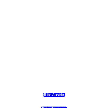
4Life Bulgaria
4Life República Checa
4Life Finlandia
4Life Hungria
4Life Letonia
4Life Malta
4Life Austria