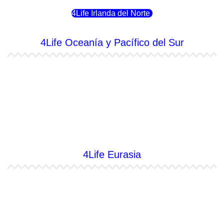
4Life Irlanda del Norte
4Life Oceanía y Pacífico del Sur
4Life Papúa Nueva Guinea
4Life Nueva Zelanda
4Life Australia
4Life Eurasia
4Life Kazajstán
4Life Kirguistán