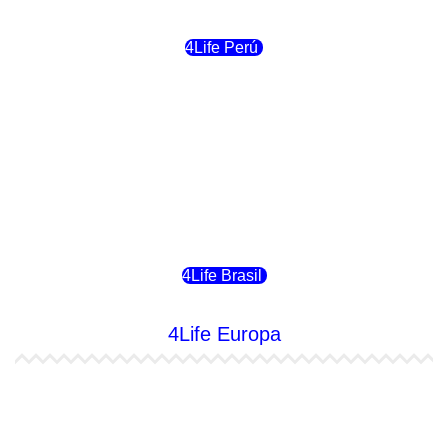
4Life Perú
4Life Costa Rica
4Life Bolivia
4Life Chile
4Life Brasil
4Life Europa
4Life España
4Life Bélgica Ingles