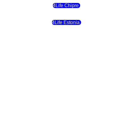
4Life Chipre
4Life Estonia
4Life Crecia
4Life Italia
4Life Luxemburgo
4Life Noruega
4Life Portugal
4Life Eslovenia