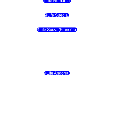
4Life Rumania
4Life Suecia
4Life Suiza (Francés)
4Life Francia
4Life Alemania
4Life Andorra
4Life Croacia
4Life Dinamarca