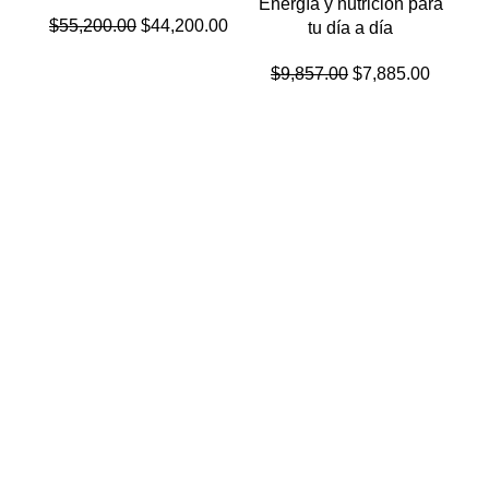
Energía y nutrición para
El
El
$
55,200.00
$
44,200.00
tu día a día
precio
precio
original
actual
El
El
$
9,857.00
$
7,885.00
era:
es:
precio
precio
$55,200.00.
$44,200.00.
original
actual
era:
es:
$9,857.00.
$7,885.
$