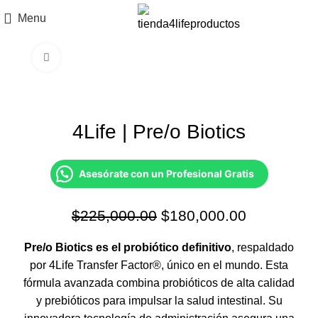
Menu
Click to enlarge
-20%
4Life | Pre/o Biotics
Asesórate con un Profesional Gratis
El
El
$
225,000.00
$
180,000.00
precio
precio
original
actual
Pre/o Biotics es el probiótico definitivo
, respaldado
era:
es:
por 4Life Transfer Factor®, único en el mundo. Esta
$225,000.00.
$180,000.
fórmula avanzada combina probióticos de alta calidad
y prebióticos para impulsar la salud intestinal. Su