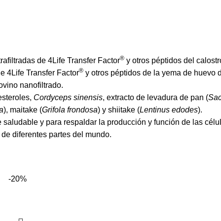
®
afiltradas de 4Life Transfer Factor
y otros péptidos del calostr
®
 4Life Transfer Factor
y otros péptidos de la yema de huevo d
vino nanofiltrado.
oesteroles,
Cordyceps sinensis
, extracto de levadura de pan (
Sac
a
), maitake (
Grifola frondosa
) y shiitake (
Lentinus edodes
).
 saludable y para respaldar la producción y función de las
célu
de diferentes partes del mundo.
-20%