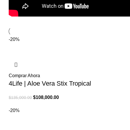
-20%
Comprar Ahora
4Life | Aloe Vera Stix Tropical
El
El
$
108,000.00
$
135,000.00
precio
precio
-20%
original
actual
era:
es:
$135,000.00.
$108,000.00.