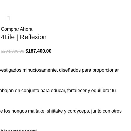
era:
es:
$238,300.00.
$190,600.00.
Comprar Ahora
4Life | Reflexion
El
El
$
187,400.00
$
234,300.00
precio
precio
original
actual
nvestigados minuciosamente, diseñados para proporcionar
era:
es:
$234,300.00.
$187,400.00.
bajan en conjunto para educar, fortalecer y equilibrar tu
 los hongos maitake, shiitake y cordyceps, junto con otros