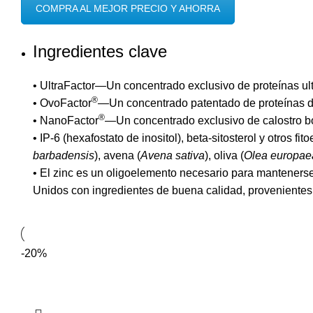
COMPRA AL MEJOR PRECIO Y AHORRA
Ingredientes clave
• UltraFactor—Un concentrado exclusivo de proteínas ultr
®
• OvoFactor
—Un concentrado patentado de proteínas de
®
• NanoFactor
—Un concentrado exclusivo de calostro bo
• IP-6 (hexafostato de inositol), beta-sitosterol y otros fit
barbadensis
), avena (
Avena sativa
), oliva (
Olea europae
• El zinc es un oligoelemento necesario para mantenerse
Unidos con ingredientes de buena calidad, provenientes 
-20%