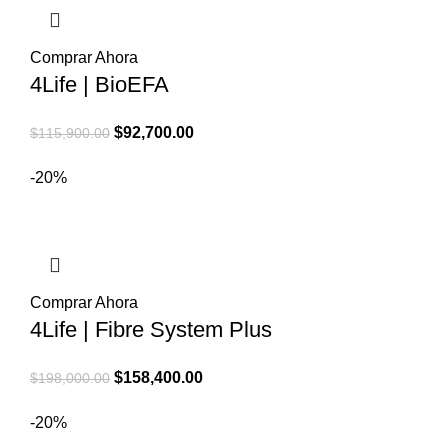
Comprar Ahora
4Life | BioEFA
El
El
$
92,700.00
$
115,900.00
precio
precio
-20%
original
actual
era:
es:
$115,900.00.
$92,700.00.
Comprar Ahora
4Life | Fibre System Plus
El
El
$
158,400.00
$
198,000.00
precio
precio
-20%
original
actual