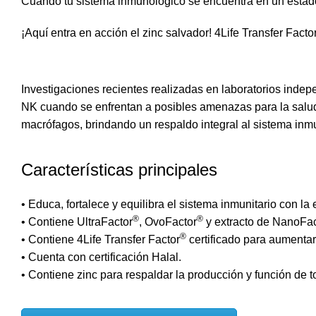
Cuando tu sistema inmunológico se encuentra en un estado 
¡Aquí entra en acción el zinc salvador! 4Life Transfer Fact
Investigaciones recientes realizadas en
laboratorios indep
NK cuando se enfrentan a posibles amenazas para la salud.
macrófagos, brindando un respaldo integral al sistema inm
Características principales
• Educa, fortalece y equilibra el sistema inmunitario con la
®
®
• Contiene UltraFactor
, OvoFactor
y extracto de NanoFac
®
• Contiene 4Life Transfer Factor
certificado para aumentar 
• Cuenta con certificación Halal.
• Contiene zinc para respaldar la producción y función de t