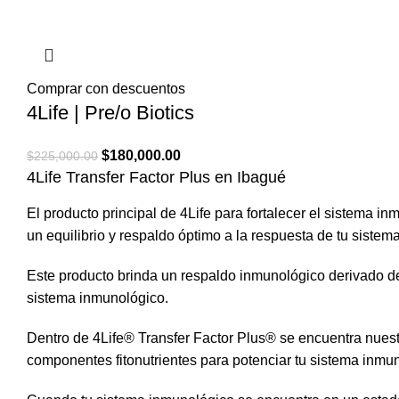
era:
es:
$198,000.00.
$158,400.00.
Comprar con descuentos
4Life | Pre/o Biotics
El
El
$
180,000.00
$
225,000.00
4Life Transfer Factor Plus en Ibagué
precio
precio
original
actual
El producto principal de
4Life
para fortalecer el sistema i
era:
es:
un equilibrio y respaldo óptimo a la respuesta de tu sistem
$225,000.00.
$180,000.00.
Este producto brinda un respaldo inmunológico derivado del 
sistema inmunológico.
Dentro de 4Life® Transfer Factor Plus® se encuentra nuest
componentes fitonutrientes para potenciar tu sistema inmu