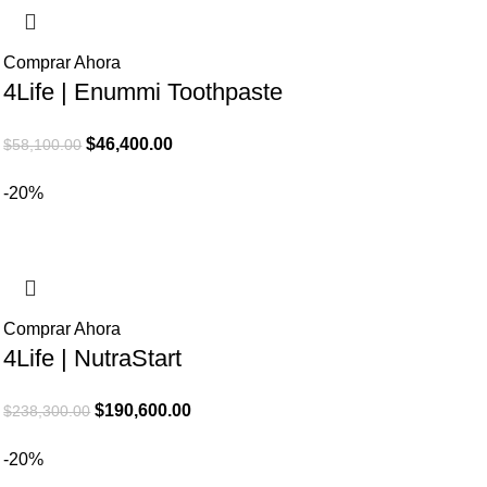
Comprar Ahora
4Life | Enummi Toothpaste
El
El
$
46,400.00
$
58,100.00
precio
precio
-20%
original
actual
era:
es:
$58,100.00.
$46,400.00.
Comprar Ahora
4Life | NutraStart
El
El
$
190,600.00
$
238,300.00
precio
precio
-20%
original
actual