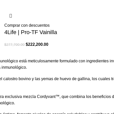
era:
es:
$268,900.00.
$215,100.00.
Comprar con descuentos
4Life | Pro-TF Vainilla
El
El
$
222,200.00
$
277,700.00
precio
precio
original
actual
nmunológico está meticulosamente formulado con ingredientes i
era:
es:
a inmunológico.
$277,700.00.
$222,200.00.
calostro bovino y las yemas de huevo de gallina, los cuales tra
ra exclusiva mezcla Cordyvant™, que combina los beneficios de
nológico.