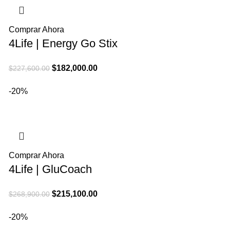
Comprar Ahora
4Life | Energy Go Stix
El
El
$
182,000.00
$
227,600.00
precio
precio
-20%
original
actual
era:
es:
$227,600.00.
$182,000.00.
Comprar Ahora
4Life | GluCoach
El
El
$
215,100.00
$
268,900.00
precio
precio
-20%
original
actual