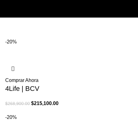
-20%
Comprar Ahora
4Life | BCV
El
El
$
215,100.00
$
268,900.00
precio
precio
-20%
original
actual
era:
es:
$268,900.00.
$215,100.00.