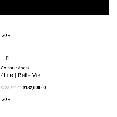
-20%
Comprar Ahora
4Life | Belle Vie
El
El
$
182,600.00
$
228,200.00
precio
precio
-20%
original
actual
era:
es:
$228,200.00.
$182,600.00.