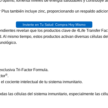
óptimo, fomenta niveles de energía saludables y contribuye al
or Plus también incluye zinc, proporcionando un respaldo adicio
Invierte en Tu Salud: Compra Hoy Mismo
endientes
revelan que los productos clave de 4Life Transfer Fact
 Al mismo tiempo, estos productos activan diversas células del
unológico.
 exclusiva Tri-Factor Formula.
®
tor
.
el cociente intelectual de tu sistema inmunitario.
odas las células del
sistema inmunitario
, especialmente las célu