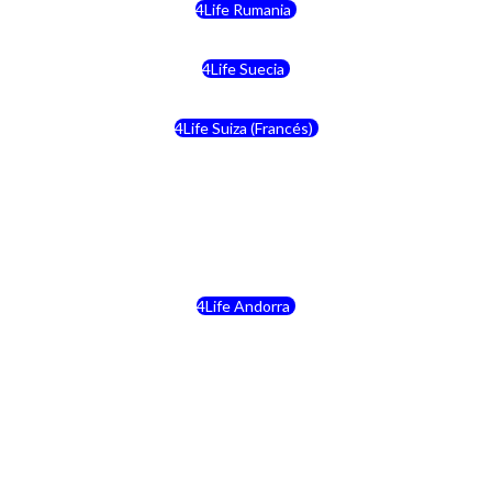
4Life Rumania
4Life Suecia
4Life Suiza (Francés)
4Life Francia
4Life Alemania
4Life Andorra
4Life Croacia
4Life Dinamarca
4Life Irlanda