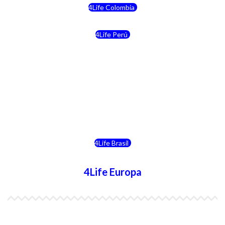
4Life Colombia
4Life Perú
4Life Costa Rica
4Life Bolivia
4Life Chile
4Life Brasil
4Life Europa
4Life España