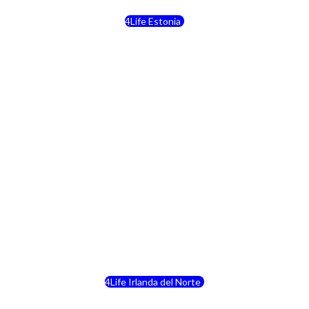
4Life Estonia
4Life Crecia
4Life Italia
4Life Luxemburgo
4Life Noruega
4Life Portugal
4Life Eslovenia
4Life Irlanda del Norte