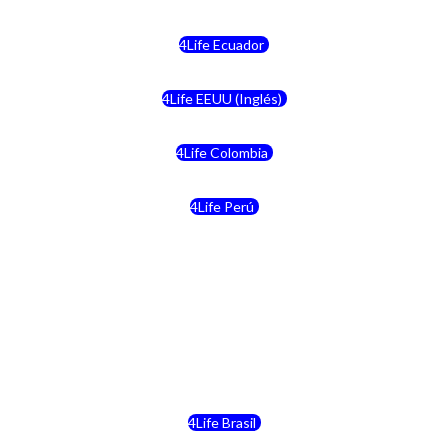
4Life Ecuador
4Life EEUU (Inglés)
4Life Colombia
4Life Perú
4Life Costa Rica
4Life Bolivia
4Life Chile
4Life Brasil