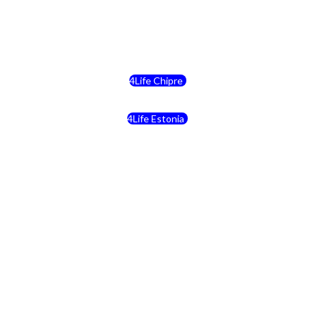
4Life Reino Unido
4Life Bélgica
4Life Chipre
4Life Estonia
4Life Crecia
4Life Italia
4Life Luxemburgo
4Life Noruega
4Life Portugal