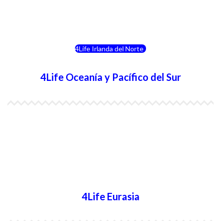
4Life Eslovenia
4Life Irlanda del Norte
4Life Oceanía y Pacífico del Sur
4Life Papúa Nueva Guinea
4Life Nueva Zelanda
4Life Australia
4Life Eurasia