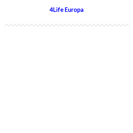
4Life Europa
4Life España
4Life Bélgica Ingles
4Life Bulgaria
4Life República Checa
4Life Finlandia
4Life Hungria
4Life Letonia