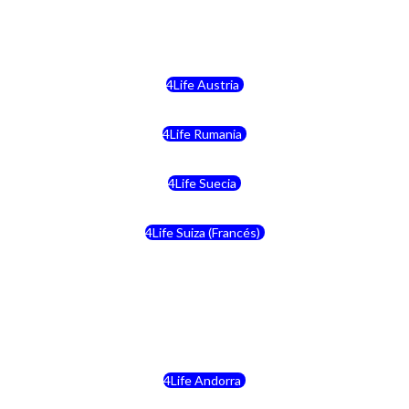
4Life Malta
4Life Austria
4Life Rumania
4Life Suecia
4Life Suiza (Francés)
4Life Francia
4Life Alemania
4Life Andorra