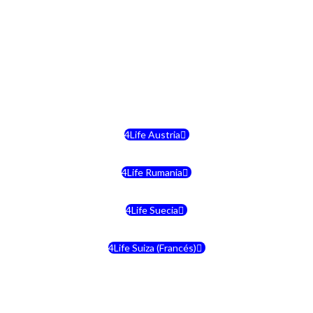
4Life Hungria
4Life Letonia
4Life Malta
4Life Austria
4Life Rumania
4Life Suecia
4Life Suiza (Francés)
4Life Francia