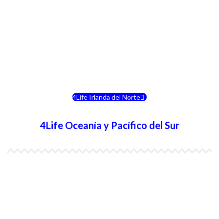
4Life Noruega
4Life Portugal
4Life Eslovenia
4Life Irlanda del Norte
4Life Oceanía y Pacífico del Sur
4Life Papúa Nueva Guinea
4Life Nueva Zelanda
4Life Australia