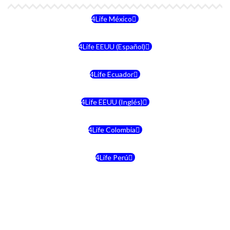
4Life México
4Life EEUU (Español)
4Life Ecuador
4Life EEUU (Inglés)
4Life Colombia
4Life Perú
4Life Costa Rica
4Life Bolivia