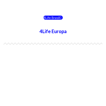
4Life Chile
4Life Brasil
4Life Europa
4Life España
4Life Bélgica Ingles
4Life Bulgaria
4Life República Checa
4Life Finlandia