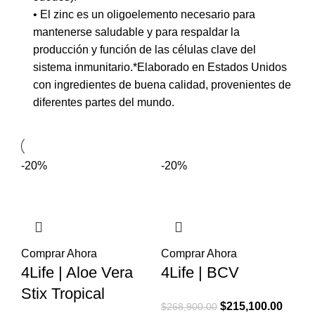
• El zinc es un oligoelemento necesario para
mantenerse saludable y para respaldar la
producción y función de las
células clave del
sistema inmunitario
.*Elaborado en Estados Unidos
con ingredientes de buena calidad, provenientes de
diferentes partes del mundo.
-20%
-20%
Comprar Ahora
Comprar Ahora
4Life | Aloe Vera
4Life | BCV
Stix Tropical
El
El
$
215,100.00
$
268,900.00