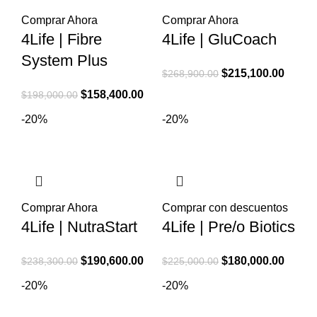
Comprar Ahora
Comprar Ahora
4Life | Fibre
4Life | GluCoach
System Plus
El
El
$
215,100.00
$
268,900.00
precio
precio
El
El
$
158,400.00
$
198,000.00
original
actual
precio
precio
-20%
-20%
era:
es:
original
actual
$268,900.00.
$215,1
era:
es:
$198,000.00.
$158,400.00.
Comprar Ahora
Comprar con descuentos
4Life | NutraStart
4Life | Pre/o Biotics
El
El
El
El
$
190,600.00
$
180,000.00
$
238,300.00
$
225,000.00
precio
precio
precio
precio
-20%
-20%
original
actual
original
actual
era:
es:
era:
es: