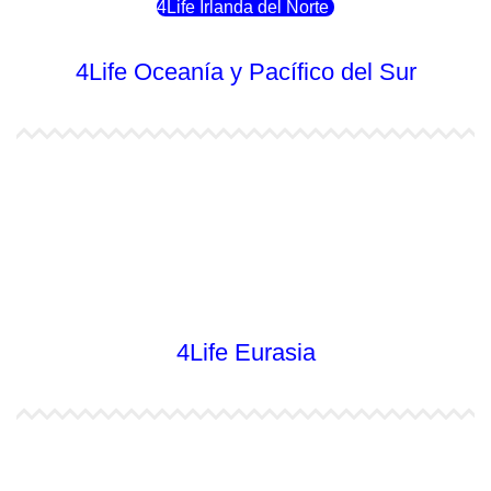
4Life Irlanda del Norte
4Life Oceanía y Pacífico del Sur
4Life Papúa Nueva Guinea
4Life Nueva Zelanda
4Life Australia
4Life Eurasia
4Life Kazajstán