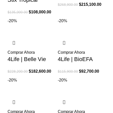
El
El
$
215,100.00
$
268,900.00
precio
precio
El
El
$
108,000.00
$
135,000.00
original
actual
precio
precio
-20%
-20%
era:
es:
original
actual
$268,900.00.
$215,1
era:
es:
$135,000.00.
$108,000.00.
Comprar Ahora
Comprar Ahora
4Life | Belle Vie
4Life | BioEFA
El
El
El
El
$
182,600.00
$
92,700.00
$
228,200.00
$
115,900.00
precio
precio
precio
precio
-20%
-20%
original
actual
original
actual
era:
es:
era:
es:
$228,200.00.
$182,600.00.
$115,900.00.
$92,700
Comprar Ahora
Comprar Ahora