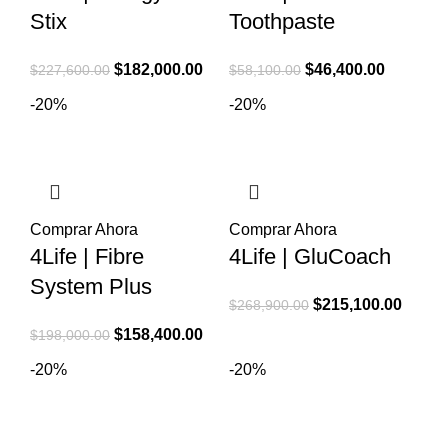
Stix
Toothpaste
El
El
El
El
$
182,000.00
$
46,400.00
$
227,600.00
$
58,100.00
precio
precio
precio
precio
-20%
-20%
original
actual
original
actual
era:
es:
era:
es:
$227,600.00.
$182,000.00.
$58,100.00.
$46,400.
Comprar Ahora
Comprar Ahora
4Life | Fibre
4Life | GluCoach
System Plus
El
El
$
215,100.00
$
268,900.00
precio
precio
El
El
$
158,400.00
$
198,000.00
original
actual
precio
precio
-20%
-20%
era:
es:
original
actual
$268,900.00.
$215,1
era:
es:
$198,000.00.
$158,400.00.