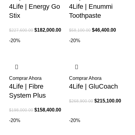
4Life | Energy Go
4Life | Enummi
Stix
Toothpaste
El
El
El
El
$
182,000.00
$
46,400.00
$
227,600.00
$
58,100.00
precio
precio
precio
precio
-20%
-20%
original
actual
original
actual
era:
es:
era:
es:
$227,600.00.
$182,000.00.
$58,100.00.
$46,400.
Comprar Ahora
Comprar Ahora
4Life | Fibre
4Life | GluCoach
System Plus
El
El
$
215,100.00
$
268,900.00
precio
precio
El
El
$
158,400.00
$
198,000.00
original
actual
precio
precio
-20%
-20%
era:
es:
original
actual
$268,900.00.
$215,1
era:
es: