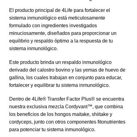
era:
es:
original
actual
El producto principal de
4Life
para fortalecer el
$234,300.00.
$187,4
era:
es:
sistema inmunológico está meticulosamente
$277,700.00.
$222,200.00.
formulado con ingredientes investigados
minuciosamente, diseñados para proporcionar un
equilibrio y respaldo óptimo a la respuesta de tu
sistema inmunológico.
Este producto brinda un respaldo inmunológico
derivado del calostro bovino y las yemas de huevo de
gallina, los cuales trabajan en conjunto para educar,
fortalecer y equilibrar tu sistema inmunológico.
Dentro de 4Life® Transfer Factor Plus® se encuentra
nuestra exclusiva mezcla Cordyvant™, que combina
los beneficios de los hongos maitake, shiitake y
cordyceps, junto con otros componentes fitonutrientes
para potenciar tu sistema inmunológico.