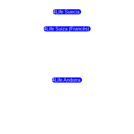
4Life Suecia
4Life Suiza (Francés)
4Life Francia
4Life Alemania
4Life Andorra
4Life Croacia
4Life Dinamarca
4Life Irlanda