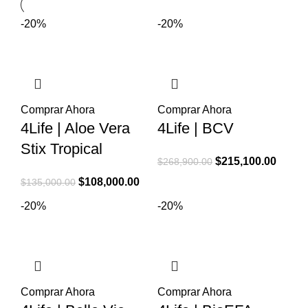
-20%
-20%
Comprar Ahora
Comprar Ahora
4Life | Aloe Vera
4Life | BCV
Stix Tropical
El
El
$
215,100.00
$
268,900.00
precio
precio
El
El
$
108,000.00
$
135,000.00
original
actual
precio
precio
-20%
-20%
era:
es:
original
actual
$268,900.00.
$215,1
era:
es:
$135,000.00.
$108,000.00.
Comprar Ahora
Comprar Ahora