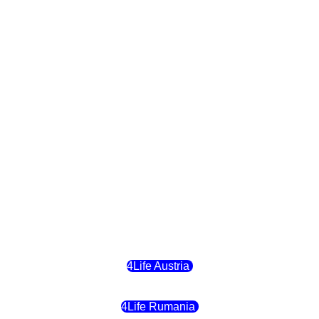
4Life Bulgaria
4Life República Checa
4Life Finlandia
4Life Hungria
4Life Letonia
4Life Malta
4Life Austria
4Life Rumania