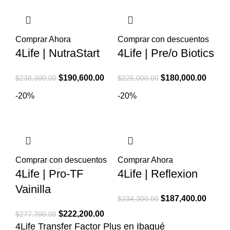
$198,000.00.
$158,400.00.
Comprar Ahora
Comprar con descuentos
4Life | NutraStart
4Life | Pre/o Biotics
El
El
El
El
$
190,600.00
$
180,000.00
$
238,300.00
$
225,000.00
precio
precio
precio
precio
-20%
-20%
original
actual
original
actual
era:
es:
era:
es:
$238,300.00.
$190,600.00.
$225,000.00.
$180,0
Comprar con descuentos
Comprar Ahora
4Life | Pro-TF
4Life | Reflexion
Vainilla
El
El
$
187,400.00
$
234,300.00
precio
precio
El
El
$
222,200.00
$
277,700.00
original
actual
4Life Transfer Factor Plus en Ibagué
precio
precio