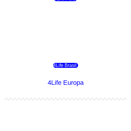
4Life Costa Rica
4Life Bolivia
4Life Chile
4Life Brasil
4Life Europa
4Life España
4Life Bélgica Ingles