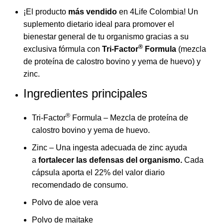
$234,300.00.
$187,4
era:
es:
¡El producto
más vendido
en
4Life Colombia
! Un
$277,700.00.
$222,200.00.
suplemento dietario ideal para promover el
bienestar general de tu organismo gracias a su
®
exclusiva fórmula con
Tri-Factor
Formula
(mezcla
de proteína de calostro bovino y yema de huevo) y
zinc.
Ingredientes principales
®
Tri-Factor
Formula – Mezcla de proteína de
calostro bovino y yema de huevo.
Zinc – Una ingesta adecuada de zinc ayuda
a
fortalecer las defensas del organismo.
Cada
cápsula aporta el 22% del valor diario
recomendado de consumo.
Polvo de aloe vera
Polvo de maitake