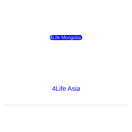
4Life Kirguistán
4Life Rusia
4Life Mongolia
4Life Bielorrusia
4Life Ucrania
4Life Asia
4Life India
4Life Indonesia