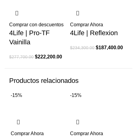
$238,300.00.
$190,600.00.
$225,000.00.
$180,0
Comprar con descuentos
Comprar Ahora
4Life | Pro-TF
4Life | Reflexion
Vainilla
El
El
$
187,400.00
$
234,300.00
precio
precio
El
El
$
222,200.00
$
277,700.00
original
actual
precio
precio
era:
es:
original
actual
$234,300.00.
$187,4
Productos relacionados
era:
es:
$277,700.00.
$222,200.00.
-15%
-15%
-2
Comprar Ahora
Comprar Ahora