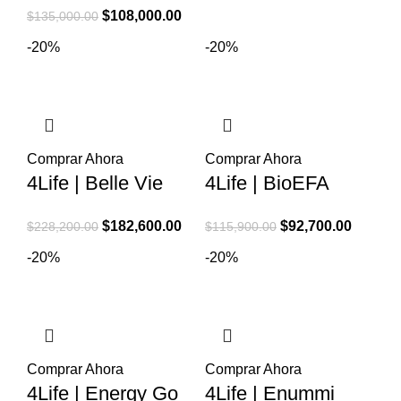
precio
precio
El
El
$
108,000.00
$
135,000.00
original
actual
precio
precio
-20%
-20%
era:
es:
original
actual
$268,900.00.
$215,1
era:
es:
$135,000.00.
$108,000.00.
Comprar Ahora
Comprar Ahora
4Life | Belle Vie
4Life | BioEFA
El
El
El
El
$
182,600.00
$
92,700.00
$
228,200.00
$
115,900.00
precio
precio
precio
precio
-20%
-20%
original
actual
original
actual
era:
es:
era:
es:
$228,200.00.
$182,600.00.
$115,900.00.
$92,700
Comprar Ahora
Comprar Ahora
4Life | Energy Go
4Life | Enummi