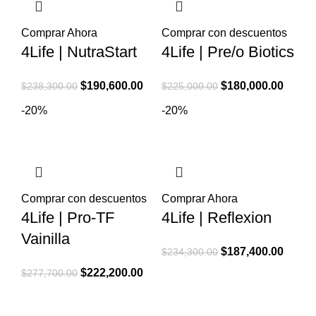
Comprar Ahora
Comprar con descuentos
4Life | NutraStart
4Life | Pre/o Biotics
El
El
El
El
$
190,600.00
$
180,000.00
$
238,300.00
$
225,000.00
precio
precio
precio
precio
-20%
-20%
original
actual
original
actual
era:
es:
era:
es:
$238,300.00.
$190,600.00.
$225,000.00.
$180,0
Comprar con descuentos
Comprar Ahora
4Life | Pro-TF
4Life | Reflexion
Vainilla
El
El
$
187,400.00
$
234,300.00
precio
precio
El
El
$
222,200.00
$
277,700.00
original
actual
precio
precio
era:
es:
original
actual