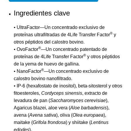
Ingredientes clave
• UltraFactor—Un concentrado exclusivo de
®
proteínas ultrafiltradas de 4Life Transfer Factor
y
otros péptidos del calostro bovino.
®
• OvoFactor
—Un concentrado patentado de
®
proteínas de 4Life Transfer Factor
y otros péptidos
de la yema de huevo de gallina.
®
• NanoFactor
—Un concentrado exclusivo de
calostro bovino nanofiltrado.
• IP-6 (hexafostato de inositol), beta-sitosterol y otros
fitoesteroles,
Cordyceps sinensis
, extracto de
levadura de pan (
Saccharomyces cerevisiae
),
Agaricus blazei, aloe vera (
Aloe barbadensis
),
avena (
Avena sativa
), oliva (
Olea europaea
),
maitake (
Grifola frondosa
) y shiitake (
Lentinus
edodes
).