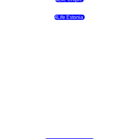
4Life Estonia
4Life Crecia
4Life Italia
4Life Luxemburgo
4Life Noruega
4Life Portugal
4Life Eslovenia