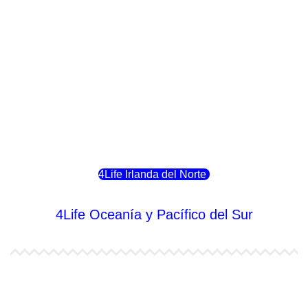
4Life Luxemburgo
4Life Noruega
4Life Portugal
4Life Eslovenia
4Life Irlanda del Norte
4Life Oceanía y Pacífico del Sur
4Life Papúa Nueva Guinea