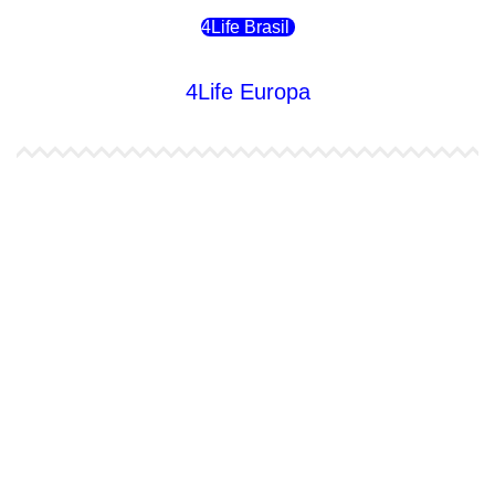
4Life Brasil
4Life Europa
4Life España
4Life Bélgica Ingles
4Life Bulgaria
4Life República Checa
4Life Finlandia