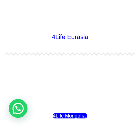
4Life Nueva Zelanda
4Life Australia
4Life Eurasia
4Life Kazajstán
4Life Kirguistán
4Life Rusia
4Life Mongolia
4Life Bielorrusia