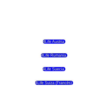
4Life Hungria
4Life Letonia
4Life Malta
4Life Austria
4Life Rumania
4Life Suecia
4Life Suiza (Francés)
4Life Francia