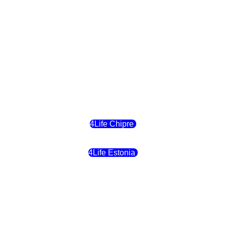
4Life Eslovaquia
4Life Suiza (Inglés)
4Life Reino Unido
4Life Bélgica
4Life Chipre
4Life Estonia
4Life Crecia
4Life Italia