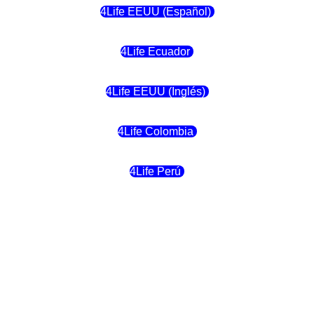
4Life EEUU (Español)
4Life Ecuador
4Life EEUU (Inglés)
4Life Colombia
4Life Perú
4Life Costa Rica
4Life Bolivia
4Life Chile