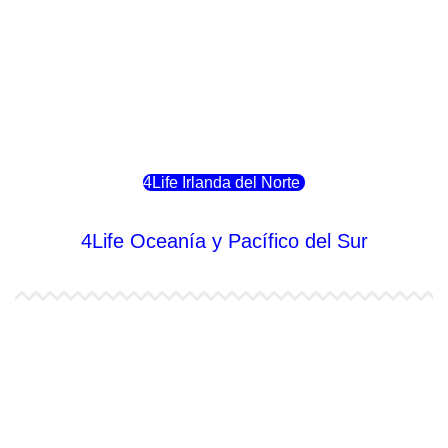
4Life Noruega
4Life Portugal
4Life Eslovenia
4Life Irlanda del Norte
4Life Oceanía y Pacífico del Sur
4Life Papúa Nueva Guinea
4Life Nueva Zelanda
4Life Australia