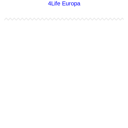
4Life Europa
4Life España
4Life Bélgica Ingles
4Life Bulgaria
4Life República Checa
4Life Finlandia
4Life Hungria
4Life Letonia