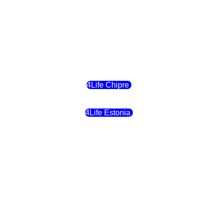
4Life Suiza (Inglés)
4Life Reino Unido
4Life Bélgica
4Life Chipre
4Life Estonia
4Life Crecia
4Life Italia
4Life Luxemburgo