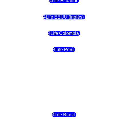
4Life Ecuador
4Life EEUU (Inglés)
4Life Colombia
4Life Perú
4Life Costa Rica
4Life Bolivia
4Life Chile
4Life Brasil