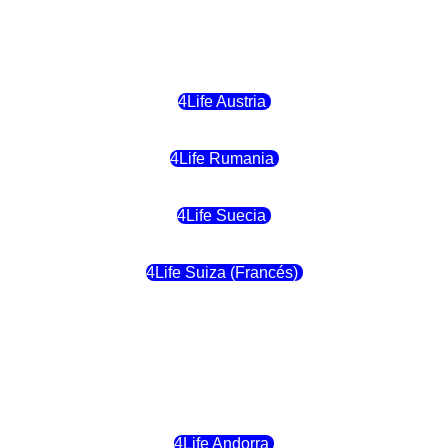
4Life Malta
4Life Austria
4Life Rumania
4Life Suecia
4Life Suiza (Francés)
4Life Francia
4Life Alemania
4Life Andorra