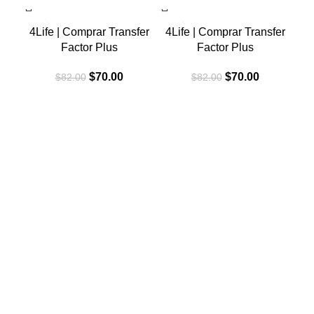
-15%
-15%
-1
4Life | Comprar Transfer
4Life | Comprar Transfer
Factor Plus
Factor Plus
El
El
El
El
$
70.00
$
70.00
$
82.00
$
82.00
precio
precio
precio
precio
original
actual
original
actual
era:
es:
era:
es:
$82.00.
$70.00.
$82.00.
$70.00.
4