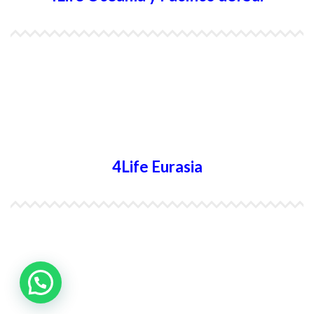
4Life Papúa Nueva Guinea
4Life Nueva Zelanda
4Life Australia
4Life Eurasia
4Life Kazajstán
4Life Kirguistán
4Life Rusia