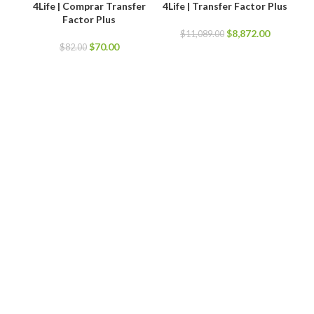
4Life | Comprar Transfer
4Life | Transfer Factor Plus
Factor Plus
El
El
$
8,872.00
$
11,089.00
El
El
precio
precio
$
70.00
$
82.00
precio
precio
original
actual
original
actual
era:
es:
era:
es:
$11,089.00.
$8,872.00
$82.00.
$70.00.
4Li