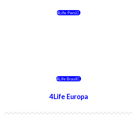
4Life Perú
4Life Costa Rica
4Life Bolivia
4Life Chile
4Life Brasil
4Life Europa
4Life España
4Life Bélgica Ingles