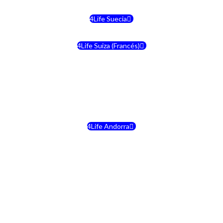
4Life Suecia
4Life Suiza (Francés)
4Life Francia
4Life Alemania
4Life Andorra
4Life Croacia
4Life Dinamarca
4Life Irlanda