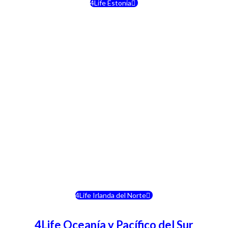
4Life Estonia
4Life Crecia
4Life Italia
4Life Luxemburgo
4Life Noruega
4Life Portugal
4Life Eslovenia
4Life Irlanda del Norte
4Life Oceanía y Pacífico del Sur