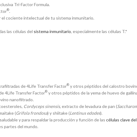
xclusiva Tri-Factor Formula.
®
ctor
.
el cociente intelectual de tu sistema inmunitario.
das las células del
sistema inmunitario
, especialmente las células T.*
®
afiltradas de 4Life Transfer Factor
y otros péptidos del calostro bovin
®
e 4Life Transfer Factor
y otros péptidos de la yema de huevo de gallina
vino nanofiltrado.
itoesteroles,
Cordyceps sinensis
, extracto de levadura de pan (
Saccharom
 maitake (
Grifola frondosa
) y shiitake (
Lentinus edodes
).
aludable y para respaldar la producción y función de las
células clave de
es partes del mundo.