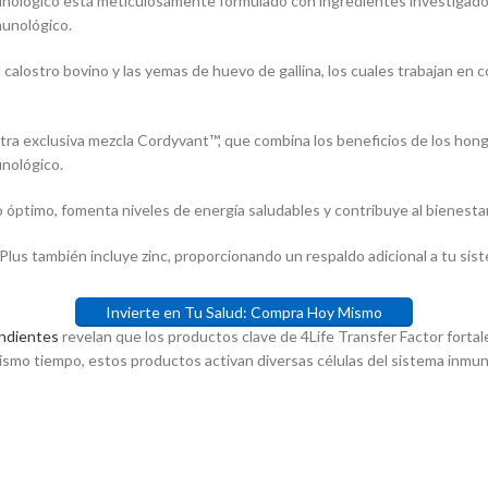
munológico está meticulosamente formulado con ingredientes investigad
$277,700.00.
$222,200.00.
munológico.
alostro bovino y las yemas de huevo de gallina, los cuales trabajan en co
a exclusiva mezcla Cordyvant™, que combina los beneficios de los hongo
nológico.
ptimo, fomenta niveles de energía saludables y contribuye al bienestar
r Plus también incluye zinc, proporcionando un respaldo adicional a tu si
Invierte en Tu Salud: Compra Hoy Mismo
endientes
revelan que los productos clave de 4Life Transfer Factor fortale
ismo tiempo, estos productos activan diversas células del sistema inmuno