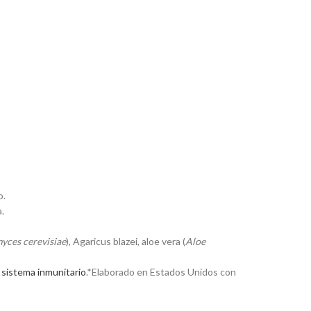
o.
.
yces cerevisiae
), Agaricus blazei, aloe vera (
Aloe
l sistema inmunitario
.*Elaborado en Estados Unidos con