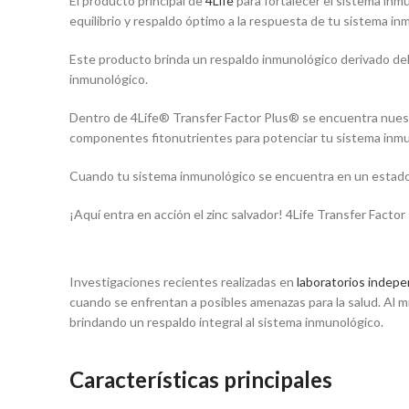
El producto principal de
4Life
para fortalecer el sistema in
$225,000.00.
$180,000.00.
equilibrio y respaldo óptimo a la respuesta de tu sistema in
Este producto brinda un respaldo inmunológico derivado del c
inmunológico.
Dentro de 4Life® Transfer Factor Plus® se encuentra nuestr
componentes fitonutrientes para potenciar tu sistema inmu
Cuando tu sistema inmunológico se encuentra en un estado ó
¡Aquí entra en acción el zinc salvador! 4Life Transfer Facto
Investigaciones recientes realizadas en
laboratorios indep
cuando se enfrentan a posibles amenazas para la salud. Al m
brindando un respaldo integral al sistema inmunológico.
Características principales