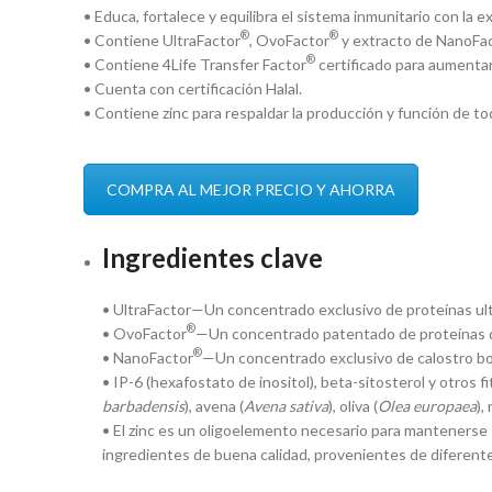
• Educa, fortalece y equilibra el sistema inmunitario con la e
®
®
• Contiene UltraFactor
, OvoFactor
y extracto de NanoFa
®
• Contiene 4Life Transfer Factor
certificado para aumentar 
• Cuenta con certificación Halal.
• Contiene zinc para respaldar la producción y función de to
COMPRA AL MEJOR PRECIO Y AHORRA
Ingredientes clave
• UltraFactor—Un concentrado exclusivo de proteínas ultr
®
• OvoFactor
—Un concentrado patentado de proteínas d
®
• NanoFactor
—Un concentrado exclusivo de calostro bo
• IP-6 (hexafostato de inositol), beta-sitosterol y otros f
barbadensis
), avena (
Avena sativa
), oliva (
Olea europaea
),
• El zinc es un oligoelemento necesario para mantenerse s
ingredientes de buena calidad, provenientes de diferent