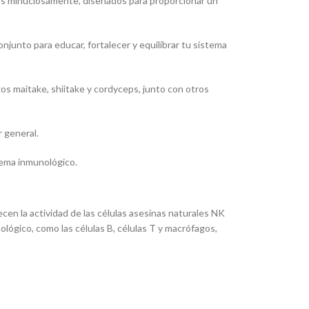
os minuciosamente, diseñados para proporcionar un
$234,300.00.
$187,400.00.
njunto para educar, fortalecer y equilibrar tu sistema
s maitake, shiitake y cordyceps, junto con otros
 general.
stema inmunológico.
cen la actividad de las células asesinas naturales NK
lógico, como las células B, células T y macrófagos,