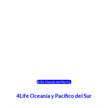
4Life Crecia
4Life Italia
4Life Luxemburgo
4Life Noruega
4Life Portugal
4Life Eslovenia
4Life Irlanda del Norte
4Life Oceanía y Pacífico del Sur