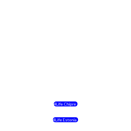
4Life Paises Bajos
4Life Polonia
4Life Eslovaquia
4Life Suiza (Inglés)
4Life Reino Unido
4Life Bélgica
4Life Chipre
4Life Estonia