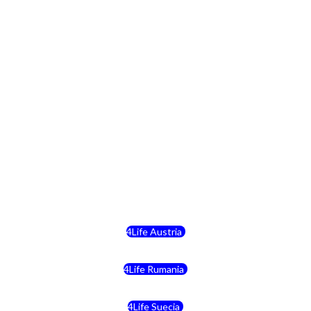
4Life Bulgaria
4Life República Checa
4Life Finlandia
4Life Hungria
4Life Letonia
4Life Malta
4Life Austria
4Life Rumania
4Life Suecia