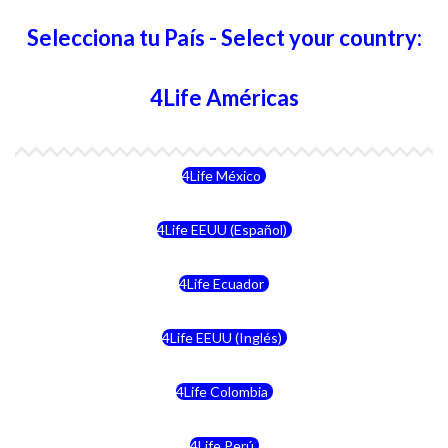
Selecciona tu País - Select your country:
4Life Américas
4Life México
4Life EEUU (Español)
4Life Ecuador
4Life EEUU (Inglés)
4Life Colombia
4Life Perú