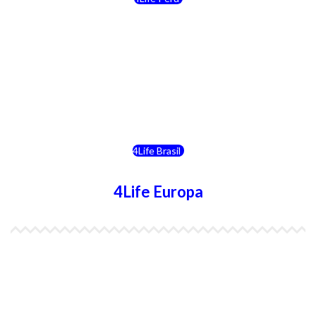
4Life Costa Rica
4Life Bolivia
4Life Chile
4Life Brasil
4Life Europa
4Life España
4Life Bélgica Ingles