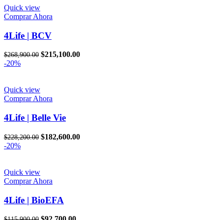
$135,000.00.
$108,000.00.
Quick view
Comprar Ahora
4Life | BCV
El
El
$
215,100.00
$
268,900.00
precio
precio
-20%
original
actual
era:
es:
$268,900.00.
$215,100.00.
Quick view
Comprar Ahora
4Life | Belle Vie
El
El
$
182,600.00
$
228,200.00
precio
precio
-20%
original
actual
era:
es:
$228,200.00.
$182,600.00.
Quick view
Comprar Ahora
4Life | BioEFA
El
El
$
92,700.00
$
115,900.00