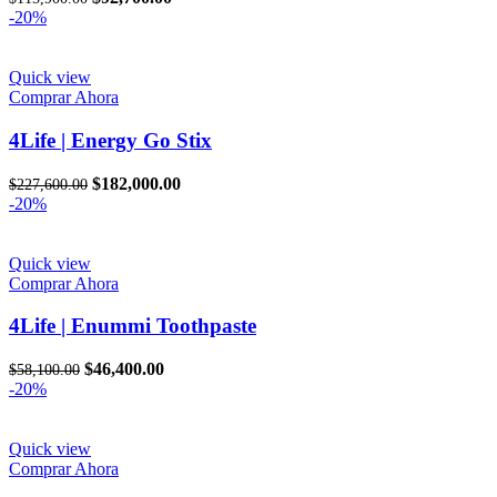
precio
precio
-20%
original
actual
era:
es:
$115,900.00.
$92,700.00.
Quick view
Comprar Ahora
4Life | Energy Go Stix
El
El
$
182,000.00
$
227,600.00
precio
precio
-20%
original
actual
era:
es:
$227,600.00.
$182,000.00.
Quick view
Comprar Ahora
4Life | Enummi Toothpaste
El
El
$
46,400.00
$
58,100.00
precio
precio
-20%
original
actual
era:
es:
$58,100.00.
$46,400.00.
Quick view
Comprar Ahora