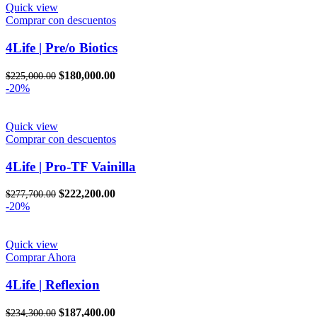
$238,300.00.
$190,600.00.
Quick view
Comprar con descuentos
4Life | Pre/o Biotics
El
El
$
180,000.00
$
225,000.00
precio
precio
-20%
original
actual
era:
es:
$225,000.00.
$180,000.00.
Quick view
Comprar con descuentos
4Life | Pro-TF Vainilla
El
El
$
222,200.00
$
277,700.00
precio
precio
-20%
original
actual
era:
es:
$277,700.00.
$222,200.00.
Quick view
Comprar Ahora
4Life | Reflexion
El
El
$
187,400.00
$
234,300.00