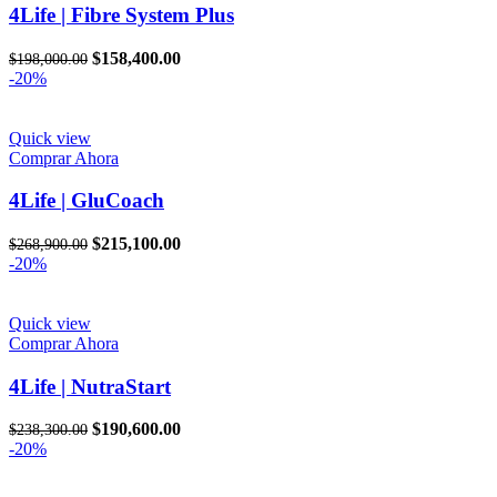
4Life | Fibre System Plus
El
El
$
158,400.00
$
198,000.00
precio
precio
-20%
original
actual
era:
es:
$198,000.00.
$158,400.00.
Quick view
Comprar Ahora
4Life | GluCoach
El
El
$
215,100.00
$
268,900.00
precio
precio
-20%
original
actual
era:
es:
$268,900.00.
$215,100.00.
Quick view
Comprar Ahora
4Life | NutraStart
El
El
$
190,600.00
$
238,300.00
precio
precio
-20%
original
actual
era:
es: