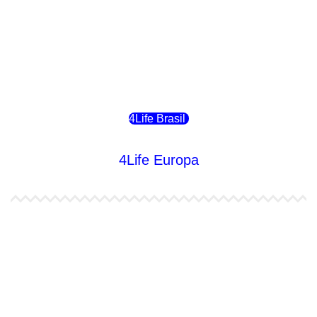
4Life Bolivia
4Life Chile
4Life Brasil
4Life Europa
4Life España
4Life Bélgica Ingles
4Life Bulgaria