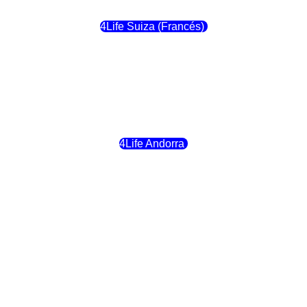
4Life Suiza (Francés)
4Life Francia
4Life Alemania
4Life Andorra
4Life Croacia
4Life Dinamarca
4Life Irlanda
4Life Lituania