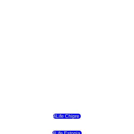
4Life Paises Bajos
4Life Polonia
4Life Eslovaquia
4Life Suiza (Inglés)
4Life Reino Unido
4Life Bélgica
4Life Chipre
4Life Estonia