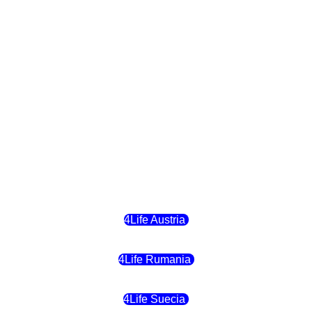
4Life República Checa
4Life Finlandia
4Life Hungria
4Life Letonia
4Life Malta
4Life Austria
4Life Rumania
4Life Suecia