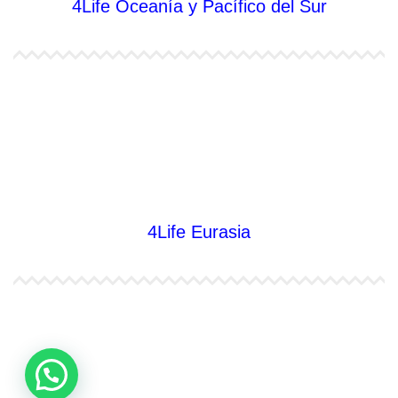
4Life Oceanía y Pacífico del Sur
4Life Papúa Nueva Guinea
4Life Nueva Zelanda
4Life Australia
4Life Eurasia
4Life Kazajstán
4Life Kirguistán