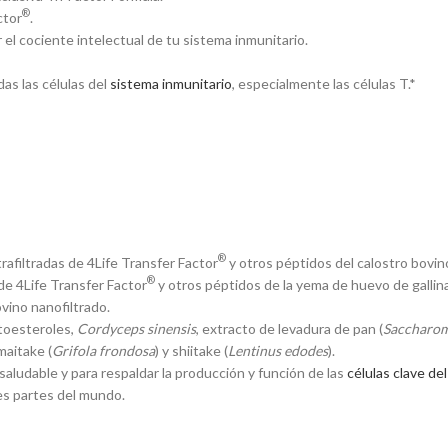
®
ctor
.
el cociente intelectual de tu sistema inmunitario.
das las células del
sistema inmunitario
, especialmente las células T.*
®
afiltradas de 4Life Transfer Factor
y otros péptidos del calostro bovin
®
e 4Life Transfer Factor
y otros péptidos de la yema de huevo de gallina
vino nanofiltrado.
itoesteroles,
Cordyceps sinensis
, extracto de levadura de pan (
Saccharom
 maitake (
Grifola frondosa
) y shiitake (
Lentinus edodes
).
aludable y para respaldar la producción y función de las
células clave de
es partes del mundo.