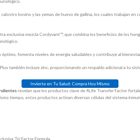
munológico.
$277,700.00.
$222,200.00.
alostro bovino y las yemas de huevo de gallina, los cuales trabajan en co
a exclusiva mezcla Cordyvant™, que combina los beneficios de los hongo
nológico.
ptimo, fomenta niveles de energía saludables y contribuye al bienestar
r Plus también incluye zinc, proporcionando un respaldo adicional a tu si
Invierte en Tu Salud: Compra Hoy Mismo
endientes
revelan que los productos clave de 4Life Transfer Factor fortale
ismo tiempo, estos productos activan diversas células del sistema inmuno
xclusiva Tri-Factor Formula.