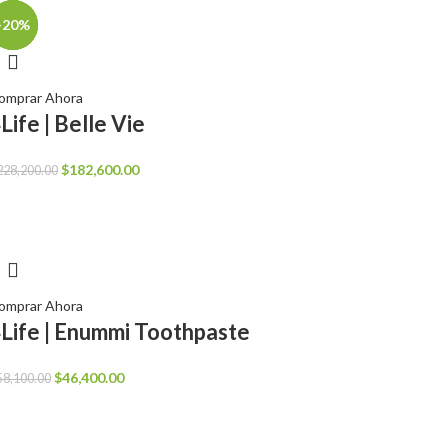
-20%
-20%
-20%
-20%
omprar Ahora
Life | Belle Vie
El
El
$
182,600.00
228,200.00
precio
precio
original
actual
era:
es:
$228,200.00.
$182,600.00.
omprar Ahora
Life | Enummi Toothpaste
El
El
$
46,400.00
58,100.00
precio
precio
original
actual
era:
es: