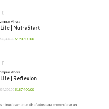
era:
es:
$58,100.00.
$46,400.00.
omprar Ahora
Life | NutraStart
El
El
$
190,600.00
238,300.00
precio
precio
original
actual
era:
es:
$238,300.00.
$190,600.00.
omprar Ahora
Life | Reflexion
El
El
$
187,400.00
234,300.00
precio
precio
original
actual
os minuciosamente, diseñados para proporcionar un
era:
es: