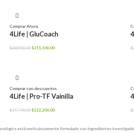
era:
es:
$227,600.00.
$182,000.00.
Comprar Ahora
C
4Life | GluCoach
4
El
El
$
215,100.00
$
268,900.00
$
precio
precio
original
actual
era:
es:
$268,900.00.
$215,100.00.
Comprar con descuentos
C
4Life | Pro-TF Vainilla
4
El
El
$
222,200.00
$
277,700.00
$
precio
precio
original
actual
munológico está meticulosamente formulado con ingredientes investigad
era:
es: