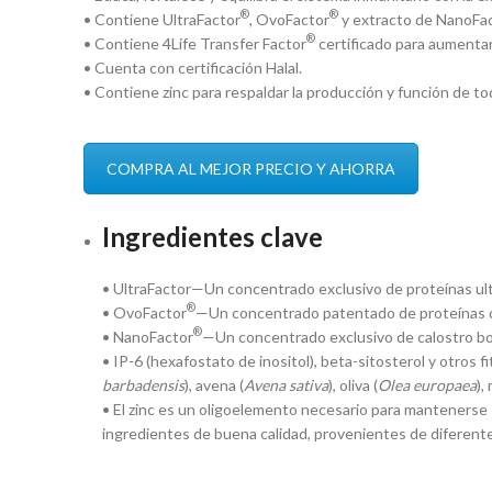
®
®
• Contiene UltraFactor
, OvoFactor
y extracto de NanoFa
®
• Contiene 4Life Transfer Factor
certificado para aumentar 
• Cuenta con certificación Halal.
• Contiene zinc para respaldar la producción y función de to
COMPRA AL MEJOR PRECIO Y AHORRA
Ingredientes clave
• UltraFactor—Un concentrado exclusivo de proteínas ultr
®
• OvoFactor
—Un concentrado patentado de proteínas d
®
• NanoFactor
—Un concentrado exclusivo de calostro bo
• IP-6 (hexafostato de inositol), beta-sitosterol y otros f
barbadensis
), avena (
Avena sativa
), oliva (
Olea europaea
),
• El zinc es un oligoelemento necesario para mantenerse s
ingredientes de buena calidad, provenientes de diferent