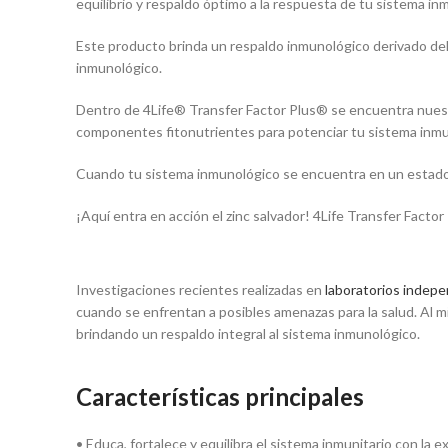
equilibrio y respaldo óptimo a la respuesta de tu sistema in
$225,000.00.
$180,000.00.
Este producto brinda un respaldo inmunológico derivado del c
inmunológico.
Dentro de 4Life® Transfer Factor Plus® se encuentra nuestr
componentes fitonutrientes para potenciar tu sistema inmu
Cuando tu sistema inmunológico se encuentra en un estado ó
¡Aquí entra en acción el zinc salvador! 4Life Transfer Facto
Investigaciones recientes realizadas en
laboratorios indep
cuando se enfrentan a posibles amenazas para la salud. Al m
brindando un respaldo integral al sistema inmunológico.
Características principales
• Educa, fortalece y equilibra el sistema inmunitario con la e