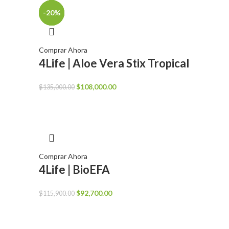
-20%
-20%
-20%
-20%
Comprar Ahora
4Life | Aloe Vera Stix Tropical
El
El
$
108,000.00
$
135,000.00
precio
precio
original
actual
era:
es:
$135,000.00.
$108,000.00.
Comprar Ahora
4Life | BioEFA
El
El
$
92,700.00
$
115,900.00
precio
precio
original
actual
era:
es: