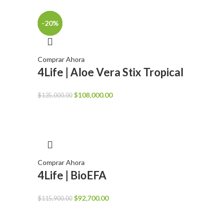
-20%
-20%
-20%
-20%
Comprar Ahora
4Life | Aloe Vera Stix Tropical
El
El
$
108,000.00
$
135,000.00
precio
precio
original
actual
era:
es:
$135,000.00.
$108,000.00.
Comprar Ahora
4Life | BioEFA
El
El
$
92,700.00
$
115,900.00
precio
precio
original
actual