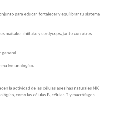
$234,300.00.
$187,400.00.
njunto para educar, fortalecer y equilibrar tu sistema
s maitake, shiitake y cordyceps, junto con otros
 general.
stema inmunológico.
cen la actividad de las células asesinas naturales NK
lógico, como las células B, células T y macrófagos,