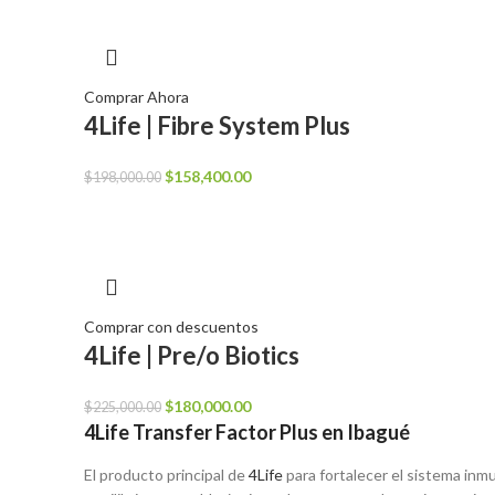
era:
es:
$115,900.00.
$92,700.00.
Comprar Ahora
4Life | Fibre System Plus
El
El
$
158,400.00
$
198,000.00
precio
precio
original
actual
era:
es:
$198,000.00.
$158,400.00.
Comprar con descuentos
4Life | Pre/o Biotics
El
El
$
180,000.00
$
225,000.00
4Life Transfer Factor Plus en Ibagué
precio
precio
original
actual
El producto principal de
4Life
para fortalecer el sistema in
era:
es: