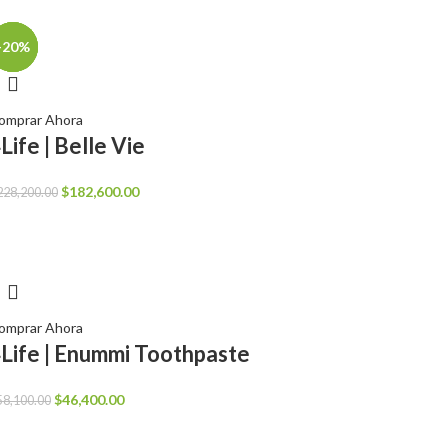
-20%
-20%
-20%
-20%
omprar Ahora
Life | Belle Vie
El
El
$
182,600.00
228,200.00
precio
precio
original
actual
era:
es:
$228,200.00.
$182,600.00.
omprar Ahora
Life | Enummi Toothpaste
El
El
$
46,400.00
58,100.00
precio
precio
original
actual