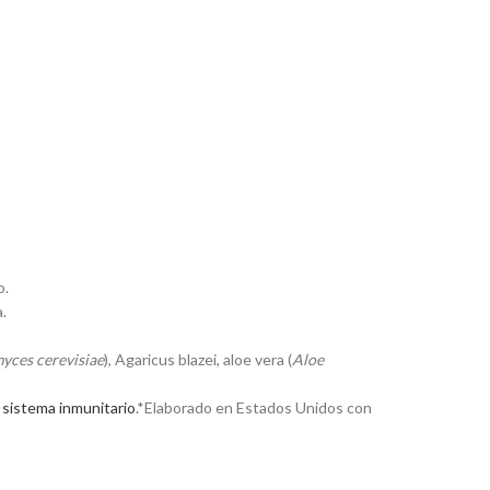
o.
.
yces cerevisiae
), Agaricus blazei, aloe vera (
Aloe
l sistema inmunitario
.*Elaborado en Estados Unidos con