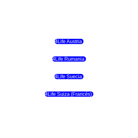
4Life Letonia
4Life Malta
4Life Austria
4Life Rumania
4Life Suecia
4Life Suiza (Francés)
4Life Francia
4Life Alemania