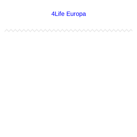
4Life Europa
4Life España
4Life Bélgica Ingles
4Life Bulgaria
4Life República Checa
4Life Finlandia
4Life Hungria