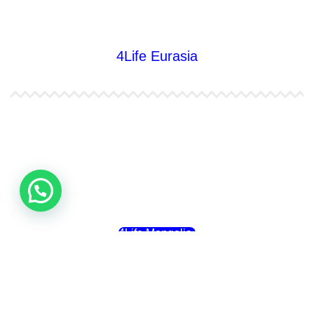
4Life Australia
4Life Eurasia
4Life Kazajstán
4Life Kirguistán
4Life Rusia
4Life Mongolia
4Life Bielorrusia
4Life Ucrania