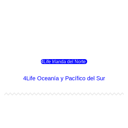
4Life Noruega
4Life Portugal
4Life Eslovenia
4Life Irlanda del Norte
4Life Oceanía y Pacífico del Sur
4Life Papúa Nueva Guinea
4Life Nueva Zelanda