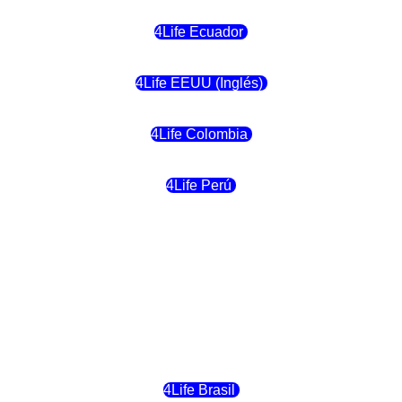
4Life Ecuador
4Life EEUU (Inglés)
4Life Colombia
4Life Perú
4Life Costa Rica
4Life Bolivia
4Life Chile
4Life Brasil