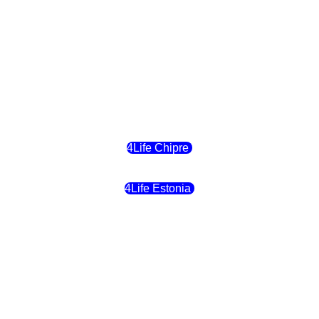
4Life Suiza (Inglés)
4Life Reino Unido
4Life Bélgica
4Life Chipre
4Life Estonia
4Life Crecia
4Life Italia
4Life Luxemburgo