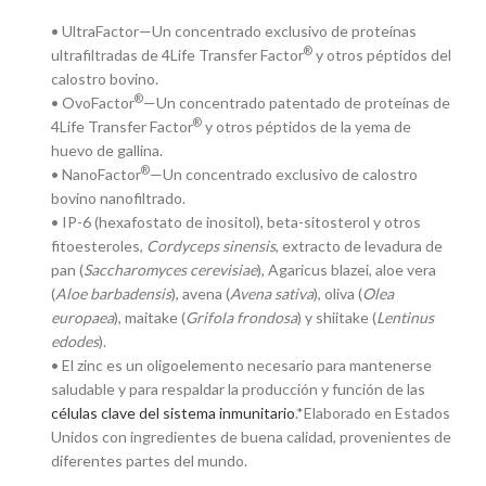
• UltraFactor—Un concentrado exclusivo de proteínas
®
ultrafiltradas de 4Life Transfer Factor
y otros péptidos del
calostro bovino.
®
• OvoFactor
—Un concentrado patentado de proteínas de
®
4Life Transfer Factor
y otros péptidos de la yema de
huevo de gallina.
®
• NanoFactor
—Un concentrado exclusivo de calostro
bovino nanofiltrado.
• IP-6 (hexafostato de inositol), beta-sitosterol y otros
fitoesteroles,
Cordyceps sinensis
, extracto de levadura de
pan (
Saccharomyces cerevisiae
), Agaricus blazei, aloe vera
(
Aloe barbadensis
), avena (
Avena sativa
), oliva (
Olea
europaea
), maitake (
Grifola frondosa
) y shiitake (
Lentinus
edodes
).
• El zinc es un oligoelemento necesario para mantenerse
saludable y para respaldar la producción y función de las
células clave del sistema inmunitario
.*Elaborado en Estados
Unidos con ingredientes de buena calidad, provenientes de
diferentes partes del mundo.