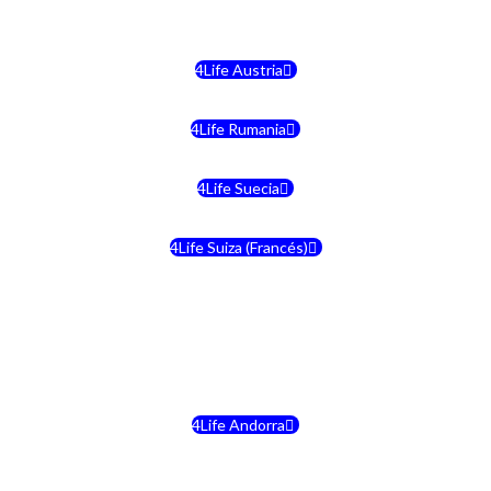
4Life Malta
4Life Austria
4Life Rumania
4Life Suecia
4Life Suiza (Francés)
4Life Francia
4Life Alemania
4Life Andorra
4Life Croacia