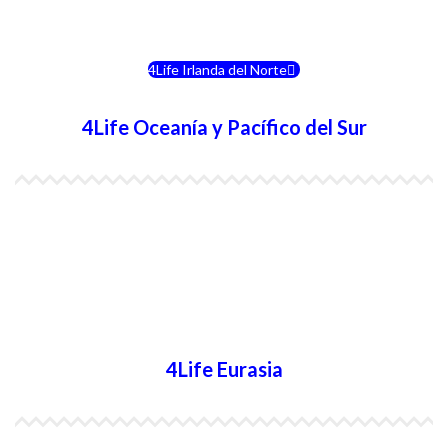
4Life Eslovenia
4Life Irlanda del Norte
4Life Oceanía y Pacífico del Sur
4Life Papúa Nueva Guinea
4Life Nueva Zelanda
4Life Australia
4Life Eurasia
4Life Kazajstán