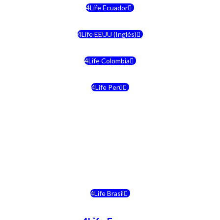
4Life Ecuador
4Life EEUU (Inglés)
4Life Colombia
4Life Perú
4Life Costa Rica
4Life Bolivia
4Life Chile
4Life Brasil