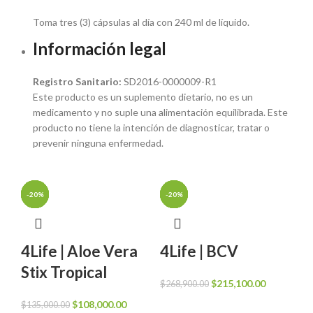
Toma tres (3) cápsulas al día con 240 ml de líquido.
Información legal
Registro Sanitario:
SD2016-0000009-R1
Este producto es un suplemento dietario, no es un
medicamento y no suple una alimentación equilibrada. Este
producto no tiene la intención de diagnosticar, tratar o
prevenir ninguna enfermedad.
-20%
-20%
-20%
-20%
-20%
-20%
-20%
-20%
-20%
-20%
-20%
-20%
4Life | Aloe Vera
4Life | BCV
Stix Tropical
El
El
$
215,100.00
$
268,900.00
precio
precio
El
El
$
108,000.00
$
135,000.00