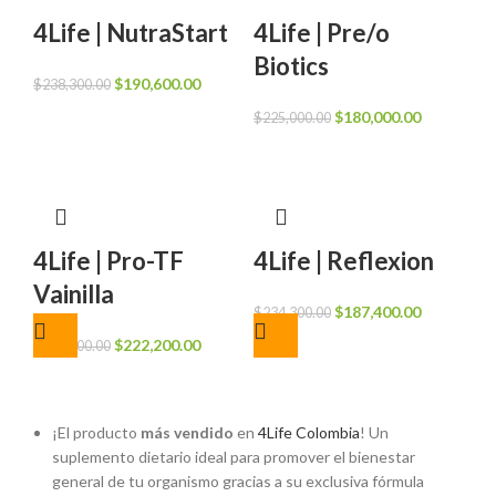
4Life | NutraStart
4Life | Pre/o
Biotics
El
El
$
190,600.00
$
238,300.00
precio
precio
El
El
$
180,000.00
$
225,000.00
original
actual
precio
precio
era:
es:
original
actual
$238,300.00.
$190,600.00.
era:
es:
$225,000.00.
$180,000.0
4Life | Pro-TF
4Life | Reflexion
Vainilla
El
El
$
187,400.00
$
234,300.00
precio
precio
El
El
$
222,200.00
$
277,700.00
original
actual
precio
precio
era:
es:
original
actual
$234,300.00.
$187,400.0
era:
es:
¡El producto
más vendido
en
4Life Colombia
! Un
$277,700.00.
$222,200.00.
suplemento dietario ideal para promover el bienestar
general de tu organismo gracias a su exclusiva fórmula