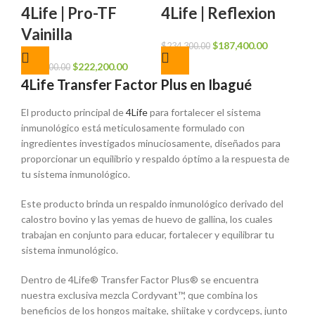
4Life | Pro-TF
4Life | Reflexion
Vainilla
El
El
$
187,400.00
$
234,300.00
precio
precio
El
El
$
222,200.00
$
277,700.00
original
actual
precio
precio
4Life Transfer Factor Plus en Ibagué
era:
es:
original
actual
$234,300.00.
$187,400.0
El producto principal de
era:
4Life
es:
para fortalecer el sistema
inmunológico está meticulosamente formulado con
$277,700.00.
$222,200.00.
ingredientes investigados minuciosamente, diseñados para
proporcionar un equilibrio y respaldo óptimo a la respuesta de
tu sistema inmunológico.
Este producto brinda un respaldo inmunológico derivado del
calostro bovino y las yemas de huevo de gallina, los cuales
trabajan en conjunto para educar, fortalecer y equilibrar tu
sistema inmunológico.
Dentro de 4Life® Transfer Factor Plus® se encuentra
nuestra exclusiva mezcla Cordyvant™, que combina los
beneficios de los hongos maitake, shiitake y cordyceps, junto