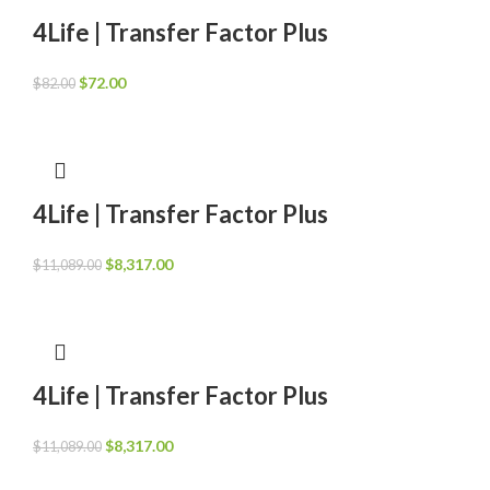
4Life | Transfer Factor Plus
El
El
$
72.00
$
82.00
precio
precio
original
actual
era:
es:
$82.00.
$72.00.
4Life | Transfer Factor Plus
El
El
$
8,317.00
$
11,089.00
precio
precio
original
actual
era:
es:
$11,089.00.
$8,317.00.
4Life | Transfer Factor Plus
El
El
$
8,317.00
$
11,089.00
precio
precio