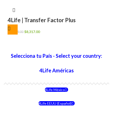
original
actual
era:
es:
$11,089.00.
$8,317.00.
4Life | Transfer Factor Plus
El
El
$
8,317.00
$
11,089.00
precio
precio
original
actual
era:
es:
$11,089.00.
$8,317.00.
Selecciona tu País - Select your country:
4Life Américas
4Life México
4Life EEUU (Español)