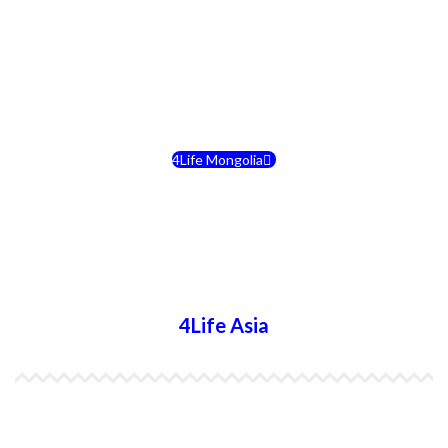
4Life Kirguistán
4Life Rusia
4Life Mongolia
4Life Bielorrusia
4Life Ucrania
4Life Asia
4Life India