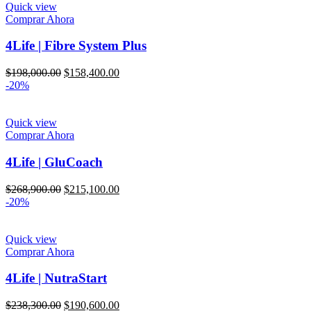
$58,100.00.
$46,400.00.
Quick view
Comprar Ahora
4Life | Fibre System Plus
El
El
$
198,000.00
$
158,400.00
precio
precio
-20%
original
actual
era:
es:
$198,000.00.
$158,400.00.
Quick view
Comprar Ahora
4Life | GluCoach
El
El
$
268,900.00
$
215,100.00
precio
precio
-20%
original
actual
era:
es:
$268,900.00.
$215,100.00.
Quick view
Comprar Ahora
4Life | NutraStart
El
El
$
238,300.00
$
190,600.00