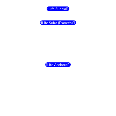
4Life Suecia
4Life Suiza (Francés)
4Life Francia
4Life Alemania
4Life Andorra
4Life Croacia
4Life Dinamarca
4Life Irlanda