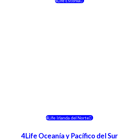
4Life Estonia
4Life Crecia
4Life Italia
4Life Luxemburgo
4Life Noruega
4Life Portugal
4Life Eslovenia
4Life Irlanda del Norte
4Life Oceanía y Pacífico del Sur