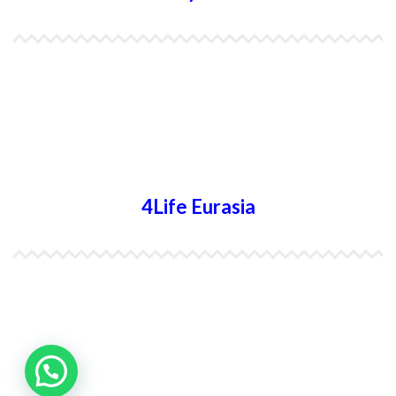
4Life Papúa Nueva Guinea
4Life Nueva Zelanda
4Life Australia
4Life Eurasia
4Life Kazajstán
4Life Kirguistán
4Life Rusia