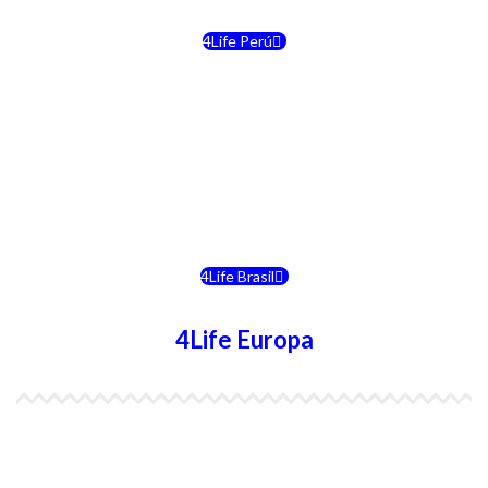
4Life Perú
4Life Costa Rica
4Life Bolivia
4Life Chile
4Life Brasil
4Life Europa
4Life España
4Life Bélgica Ingles