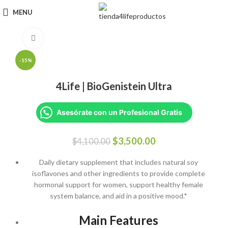
MENU
Click to enlarge
-15%
4Life | BioGenistein Ultra
Asesórate con un Profesional Gratis
El
El
$
3,500.00
$
4,100.00
precio
precio
original
actual
Daily dietary supplement that includes natural soy
era:
es:
isoflavones and other ingredients to provide complete
$4,100.00.
$3,500.00.
hormonal support for women, support healthy female
system balance, and aid in a positive mood.*
Main Features