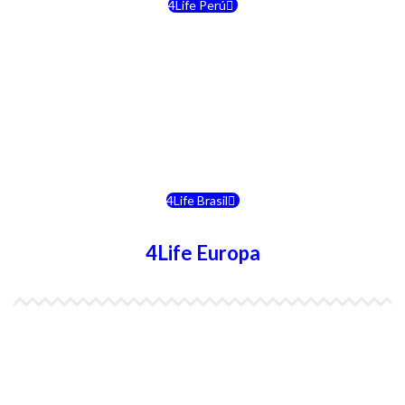
4Life Perú
4Life Costa Rica
4Life Bolivia
4Life Chile
4Life Brasil
4Life Europa
4Life España
4Life Bélgica Ingles