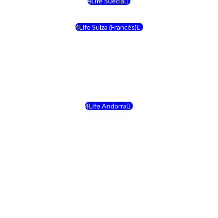
4Life Suecia
4Life Suiza (Francés)
4Life Francia
4Life Alemania
4Life Andorra
4Life Croacia
4Life Dinamarca
4Life Irlanda
4Life Lituania