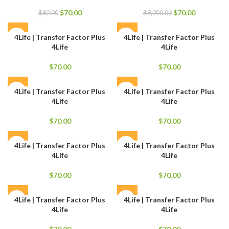
El
El
El
El
$
70.00
$
70.00
$
82.00
$
8,200.00
precio
precio
precio
precio
original
actual
original
actual
4Life | Transfer Factor Plus
4Life | Transfer Factor Plus
era:
es:
era:
es:
4Life
4Life
$82.00.
$70.00.
$8,200.00.
$70.00.
$
70.00
$
70.00
4Life | Transfer Factor Plus
4Life | Transfer Factor Plus
4Life
4Life
$
70.00
$
70.00
4Life | Transfer Factor Plus
4Life | Transfer Factor Plus
4Life
4Life
$
70.00
$
70.00
4Life | Transfer Factor Plus
4Life | Transfer Factor Plus
4Life
4Life