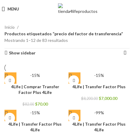
MENU
Inicio
Productos etiquetados “precio del factor de transferencia”
Mostrando 1–12 de 83 resultados
Show sidebar
-15%
-15%
4Life | Comprar Transfer
4Life | Transfer Factor Plus
Factor Plus 4Life
El
El
$
7,000.00
$
8,200.00
El
El
precio
precio
$
70.00
$
82.00
precio
precio
original
actual
-15%
-99%
original
actual
era:
es:
era:
es:
$8,200.00.
$7,000.0
4Life | Transfer Factor Plus
4Life | Transfer Factor Plus
$82.00.
$70.00.
4Life
4Life