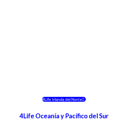
4Life Crecia
4Life Italia
4Life Luxemburgo
4Life Noruega
4Life Portugal
4Life Eslovenia
4Life Irlanda del Norte
4Life Oceanía y Pacífico del Sur