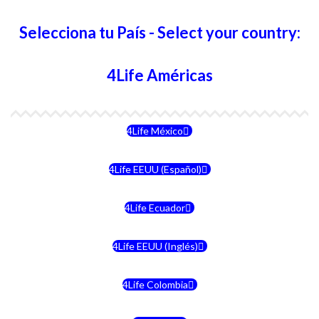
Selecciona tu País - Select your country:
4Life Américas
4Life México
4Life EEUU (Español)
4Life Ecuador
4Life EEUU (Inglés)
4Life Colombia