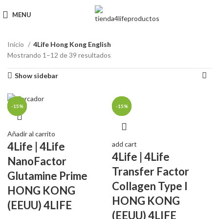
MENU
Inicio
4Life Hong Kong English
Mostrando 1–12 de 39 resultados
Show sidebar
-16%
-14%
-15%
-14%
-15%
-16%
-16%
-14%
-14%
-16%
-15%
Añadir al carrito
add cart
4Life | 4Life
4Life | 4Life
NanoFactor
Transfer Factor
Glutamine Prime
Collagen Type I
HONG KONG
HONG KONG
(EEUU) 4LIFE
(EEUU) 4LIFE