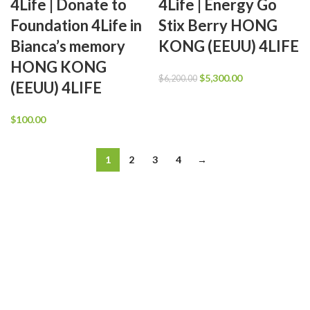
4Life | Donate to
4Life | Energy Go
Foundation 4Life in
Stix Berry HONG
Bianca’s memory
KONG (EEUU) 4LIFE
HONG KONG
El
El
$
5,300.00
$
6,200.00
(EEUU) 4LIFE
precio
precio
original
actual
$
100.00
era:
es:
$6,200.00.
$5,300.00.
1
2
3
4
→