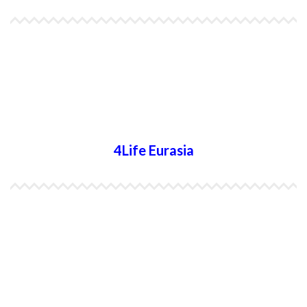
4Life Papúa Nueva Guinea
4Life Nueva Zelanda
4Life Australia
4Life Eurasia
4Life Kazajstán
4Life Kirguistán
4Life Rusia