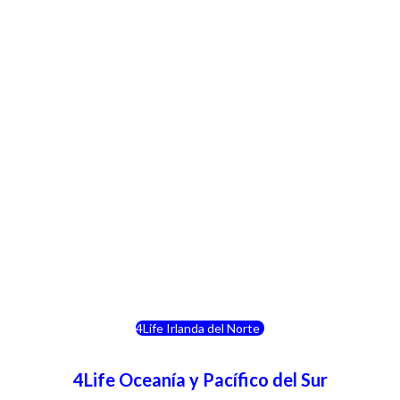
4Life Crecia
4Life Italia
4Life Luxemburgo
4Life Noruega
4Life Portugal
4Life Eslovenia
4Life Irlanda del Norte
4Life Oceanía y Pacífico del Sur