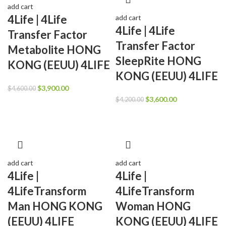
add cart
4Life | 4Life
add cart
4Life | 4Life
Transfer Factor
Transfer Factor
Metabolite HONG
SleepRite HONG
KONG (EEUU) 4LIFE
KONG (EEUU) 4LIFE
El
El
$
3,900.00
$
4,600.00
precio
precio
El
El
$
3,600.00
$
4,200.00
original
actual
precio
precio
era:
es:
original
actual
$4,600.00.
$3,900.00.
era:
es:
$4,200.00.
$3,600.00.
add cart
add cart
4Life |
4Life |
4LifeTransform
4LifeTransform
Man HONG KONG
Woman HONG
(EEUU) 4LIFE
KONG (EEUU) 4LIFE