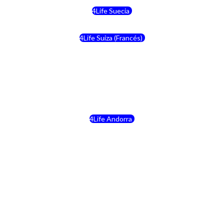
4Life Suecia
4Life Suiza (Francés)
4Life Francia
4Life Alemania
4Life Andorra
4Life Croacia
4Life Dinamarca
4Life Irlanda