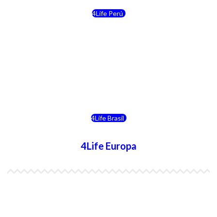
4Life Perú
4Life Costa Rica
4Life Bolivia
4Life Chile
4Life Brasil
4Life Europa
4Life España
4Life Bélgica Ingles