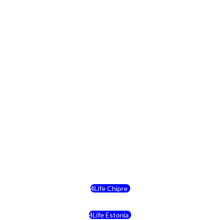
4Life Lituania
4Life Paises Bajos
4Life Polonia
4Life Eslovaquia
4Life Suiza (Inglés)
4Life Reino Unido
4Life Bélgica
4Life Chipre
4Life Estonia