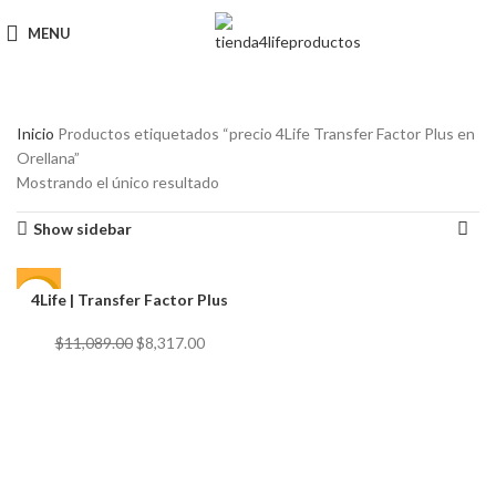
MENU
Inicio
Productos etiquetados “precio 4Life Transfer Factor Plus en
Orellana”
Mostrando el único resultado
Show sidebar
4Life | Transfer Factor Plus
-25%
El
El
$
11,089.00
$
8,317.00
precio
precio
original
actual
era:
es:
$11,089.00.
$8,317.00.