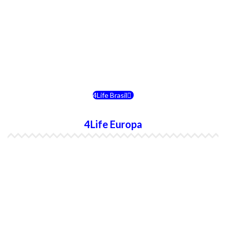
4Life Costa Rica
4Life Bolivia
4Life Chile
4Life Brasil
4Life Europa
4Life España
4Life Bélgica Ingles
4Life Bulgaria