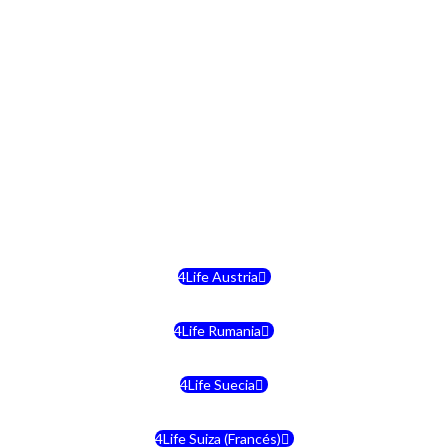
4Life República Checa
4Life Finlandia
4Life Hungria
4Life Letonia
4Life Malta
4Life Austria
4Life Rumania
4Life Suecia
4Life Suiza (Francés)