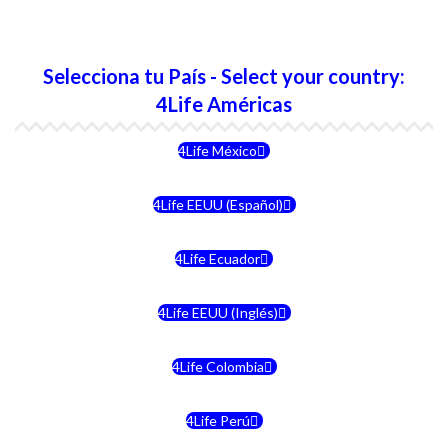
Selecciona tu País - Select your country:
4Life Américas
4Life México
4Life EEUU (Español)
4Life Ecuador
4Life EEUU (Inglés)
4Life Colombia
4Life Perú