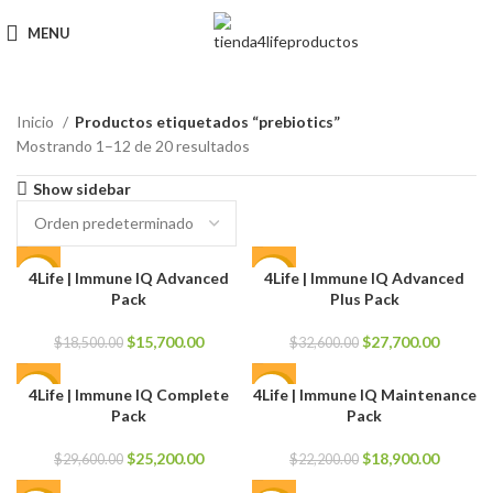
MENU
Inicio
Productos etiquetados “prebiotics”
Mostrando 1–12 de 20 resultados
Show sidebar
4Life | Immune IQ Advanced
4Life | Immune IQ Advanced
-15%
-15%
Pack
Plus Pack
El
El
El
El
$
15,700.00
$
27,700.00
$
18,500.00
$
32,600.00
precio
precio
precio
precio
original
actual
original
actual
4Life | Immune IQ Complete
4Life | Immune IQ Maintenance
-15%
-15%
era:
es:
era:
es:
Pack
Pack
$18,500.00.
$15,700.00.
$32,600.00.
$27,700
El
El
El
El
$
25,200.00
$
18,900.00
$
29,600.00
$
22,200.00
precio
precio
precio
precio