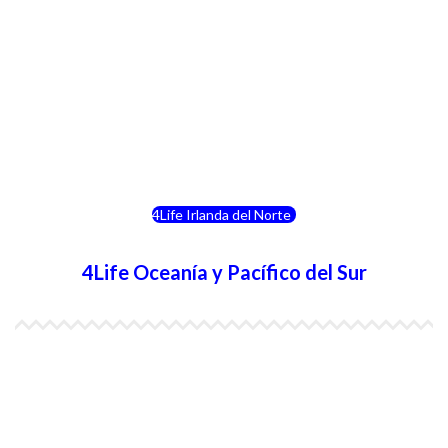
4Life Noruega
4Life Portugal
4Life Eslovenia
4Life Irlanda del Norte
4Life Oceanía y Pacífico del Sur
4Life Papúa Nueva Guinea
4Life Nueva Zelanda