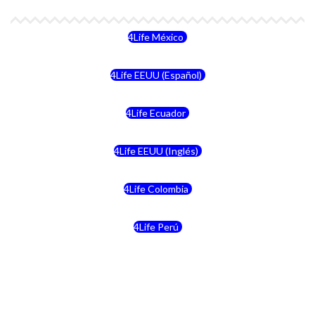
4Life México
4Life EEUU (Español)
4Life Ecuador
4Life EEUU (Inglés)
4Life Colombia
4Life Perú
4Life Costa Rica
4Life Bolivia