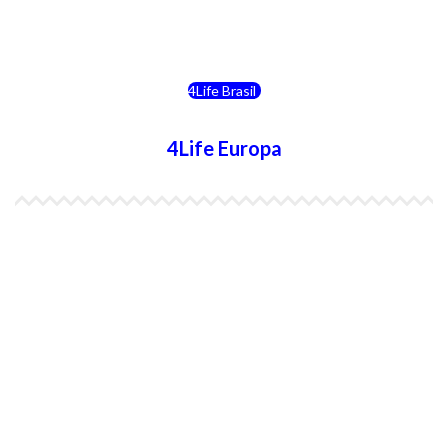
4Life Chile
4Life Brasil
4Life Europa
4Life España
4Life Bélgica Ingles
4Life Bulgaria
4Life República Checa
4Life Finlandia