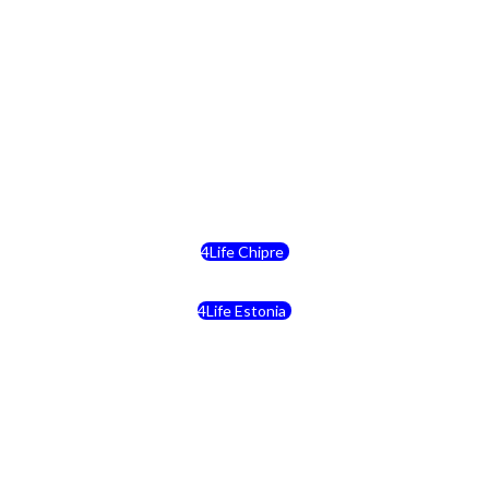
4Life Eslovaquia
4Life Suiza (Inglés)
4Life Reino Unido
4Life Bélgica
4Life Chipre
4Life Estonia
4Life Crecia
4Life Italia
4Life Luxemburgo