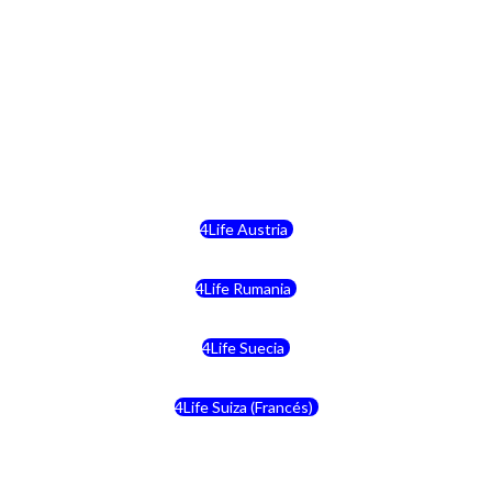
4Life Hungria
4Life Letonia
4Life Malta
4Life Austria
4Life Rumania
4Life Suecia
4Life Suiza (Francés)
4Life Francia