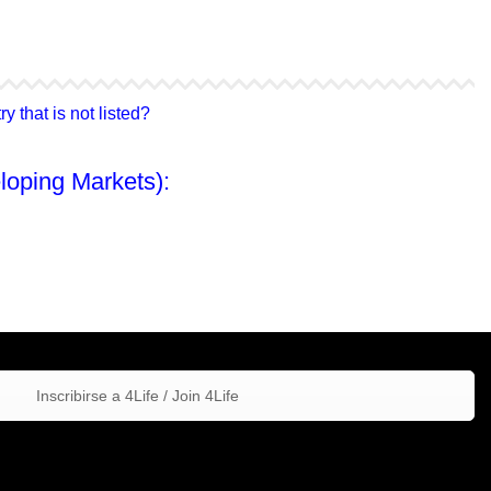
4Life Hong Kong
4Life Taiwán
 that is not listed?
loping Markets):
Inscribirse a 4Life / Join 4Life