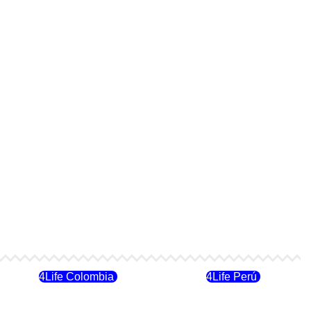
4Life Colombia
4Life Perú