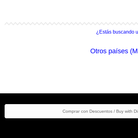
4Life Malasia (Inglés)
4Life Filipinas
¿Estás buscando un 
Otros países (M
Comprar con Descuentos / Buy with D