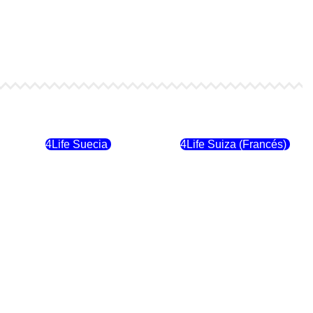
4Life Finlandia
4Life Hungria
4Life Suecia
4Life Suiza (Francés)
4Life Dinamarca
4Life Irlanda
4Life Suiza (Inglés)
4Life Reino Unido
4Life Italia
4Life Luxemburgo