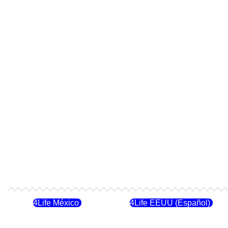
4Life México
4Life EEUU (Español)