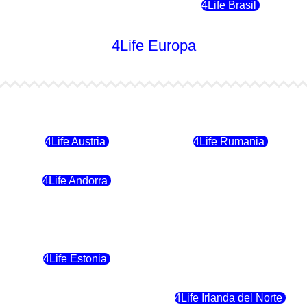
4Life Chile
4Life Brasil
4Life Europa
4Life Bulgaria
4Life República Checa
4Life Austria
4Life Rumania
4Life Andorra
4Life Croacia
4Life Polonia
4Life Eslovaquia
4Life Estonia
4Life Crecia
4Life Eslovenia
4Life Irlanda del Norte