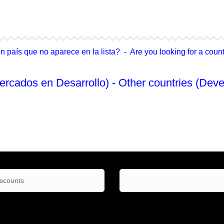
4Life Singapur
4Life Tailandia
país que no aparece en la lista? - Are you looking for a country
ercados en Desarrollo) - Other countries (Deve
No Enlistado
iscounts