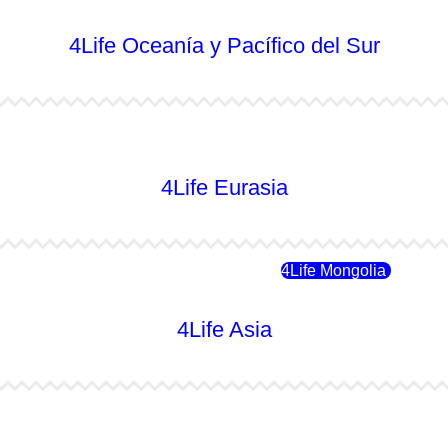
4Life Oceanía y Pacífico del Sur
4Life Australia
4Life Eurasia
4Life Rusia
4Life Mongolia
4Life Asia
4Life Japón
4Life Japón (Español)