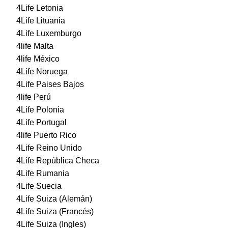
4Life Letonia
4Life Lituania
4Life Luxemburgo
4life Malta
4life México
4Life Noruega
4Life Paises Bajos
4life Perú
4Life Polonia
4Life Portugal
4life Puerto Rico
4Life Reino Unido
4Life República Checa
4Life Rumania
4Life Suecia
4Life Suiza (Alemán)
4Life Suiza (Francés)
4Life Suiza (Ingles)