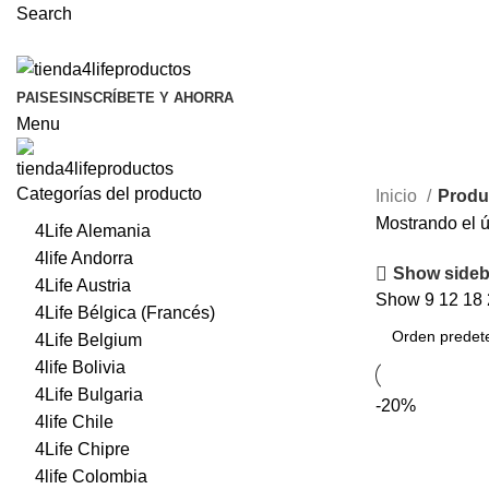
Search
PAISES
INSCRÍBETE Y AHORRA
Menu
Categorías del producto
Inicio
Produc
Mostrando el ú
4Life Alemania
4life Andorra
Show sideb
4Life Austria
Show
9
12
18
4Life Bélgica (Francés)
4Life Belgium
4life Bolivia
4Life Bulgaria
-20%
4life Chile
4Life Chipre
4life Colombia