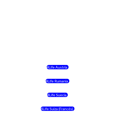
4Life Finlandia
4Life Hungria
4Life Letonia
4Life Malta
4Life Austria
4Life Rumania
4Life Suecia
4Life Suiza (Francés)