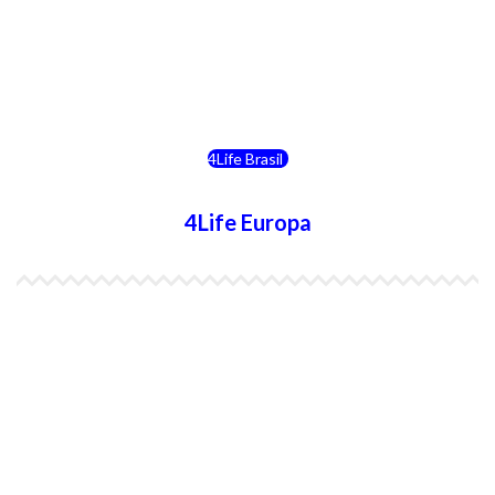
4Life Bolivia
4Life Chile
4Life Brasil
4Life Europa
4Life España
4Life Bélgica Ingles
4Life Bulgaria
4Life República Checa