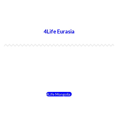
4Life Nueva Zelanda
4Life Australia
4Life Eurasia
4Life Kazajstán
4Life Kirguistán
4Life Rusia
4Life Mongolia
4Life Bielorrusia