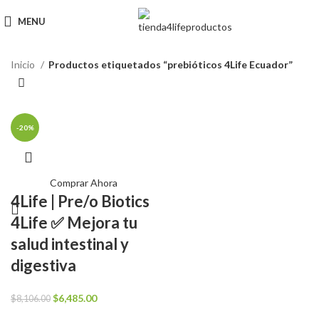
MENU
Inicio
Productos etiquetados “prebióticos 4Life Ecuador”
-20%
Comprar Ahora
4Life | Pre/o Biotics
4Life ✅ Mejora tu
salud intestinal y
digestiva
El
El
$
6,485.00
$
8,106.00
precio
precio