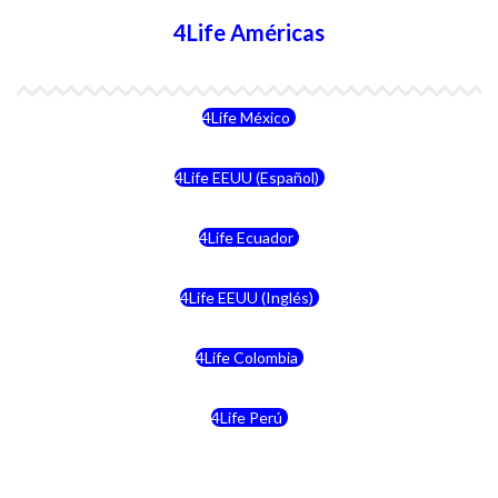
4Life Américas
4Life México
4Life EEUU (Español)
4Life Ecuador
4Life EEUU (Inglés)
4Life Colombia
4Life Perú
4Life Costa Rica