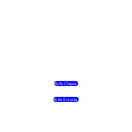
4Life Polonia
4Life Eslovaquia
4Life Suiza (Inglés)
4Life Reino Unido
4Life Bélgica
4Life Chipre
4Life Estonia
4Life Crecia
4Life Italia