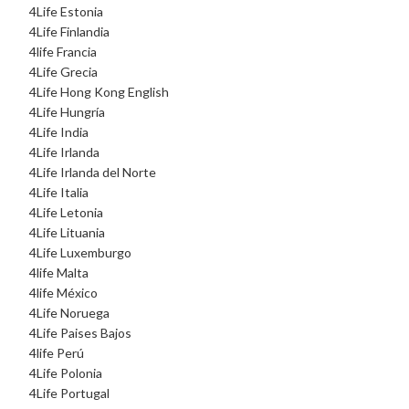
4Life Estonia
4Life Finlandia
4life Francia
4Life Grecia
4Life Hong Kong English
4Life Hungría
4Life India
4Life Irlanda
4Life Irlanda del Norte
4Life Italia
4Life Letonia
4Life Lituania
4Life Luxemburgo
4life Malta
4life México
4Life Noruega
4Life Paises Bajos
4life Perú
4Life Polonia
4Life Portugal