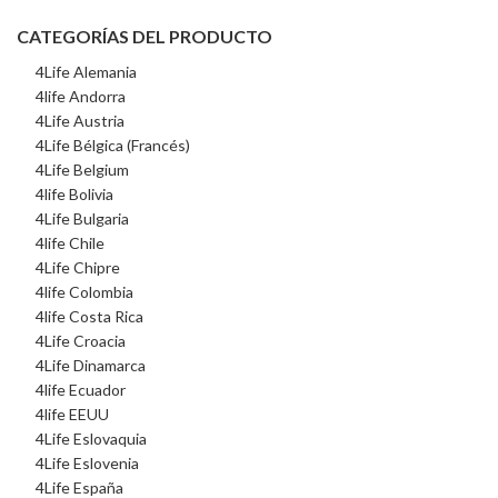
original
actual
CATEGORÍAS DEL PRODUCTO
era:
es:
$8,106.00.
$6,485.00.
4Life Alemania
4life Andorra
4Life Austria
4Life Bélgica (Francés)
4Life Belgium
4life Bolivia
4Life Bulgaria
4life Chile
4Life Chipre
4life Colombia
4life Costa Rica
4Life Croacia
4Life Dinamarca
4life Ecuador
4life EEUU
4Life Eslovaquia
4Life Eslovenia
4Life España