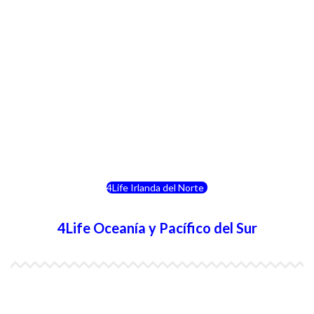
4Life Luxemburgo
4Life Noruega
4Life Portugal
4Life Eslovenia
4Life Irlanda del Norte
4Life Oceanía y Pacífico del Sur
4Life Papúa Nueva Guinea