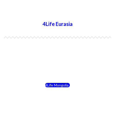
4Life Australia
4Life Eurasia
4Life Kazajstán
4Life Kirguistán
4Life Rusia
4Life Mongolia
4Life Bielorrusia
4Life Ucrania