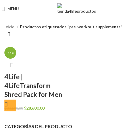
MENU
Inicio
Productos etiquetados “pre-workout supplements”
-15%
4Life |
4LifeTransform
Shred Pack for Men
El
El
$
28,600.00
$
33,600.00
precio
precio
original
actual
CATEGORÍAS DEL PRODUCTO
era:
es: