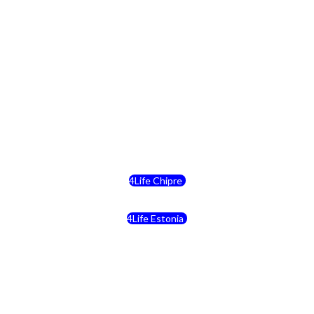
4Life Eslovaquia
4Life Suiza (Inglés)
4Life Reino Unido
4Life Bélgica
4Life Chipre
4Life Estonia
4Life Crecia
4Life Italia