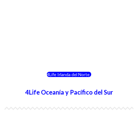
4Life Luxemburgo
4Life Noruega
4Life Portugal
4Life Eslovenia
4Life Irlanda del Norte
4Life Oceanía y Pacífico del Sur
4Life Papúa Nueva Guinea
4Life Nueva Zelanda