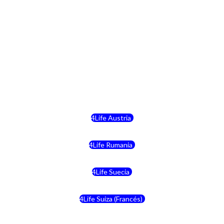
4Life Finlandia
4Life Hungria
4Life Letonia
4Life Malta
4Life Austria
4Life Rumania
4Life Suecia
4Life Suiza (Francés)