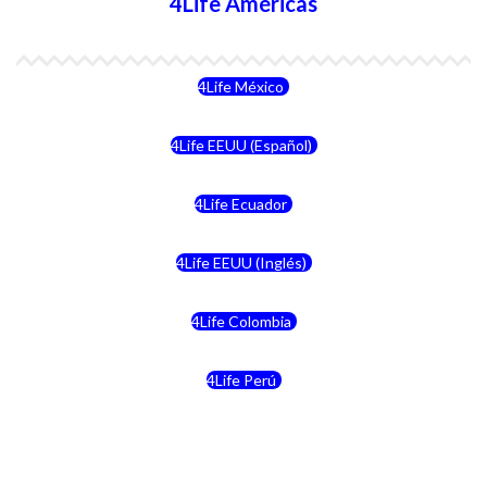
4Life Américas
4Life México
4Life EEUU (Español)
4Life Ecuador
4Life EEUU (Inglés)
4Life Colombia
4Life Perú
4Life Costa Rica