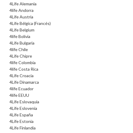
$33,600.00.
$28,600.00.
4Life Alemania
4life Andorra
4Life Austria
4Life Bélgica (Francés)
4Life Belgium
4life Bolivia
4Life Bulgaria
4life Chile
4Life Chipre
4life Colombia
4life Costa Rica
4Life Croacia
4Life Dinamarca
4life Ecuador
4life EEUU
4Life Eslovaquia
4Life Eslovenia
4Life España
4Life Estonia
4Life Finlandia