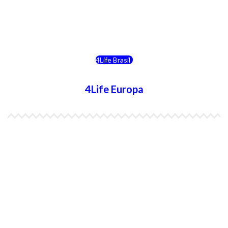
4Life Bolivia
4Life Chile
4Life Brasil
4Life Europa
4Life España
4Life Bélgica Ingles
4Life Bulgaria
4Life República Checa