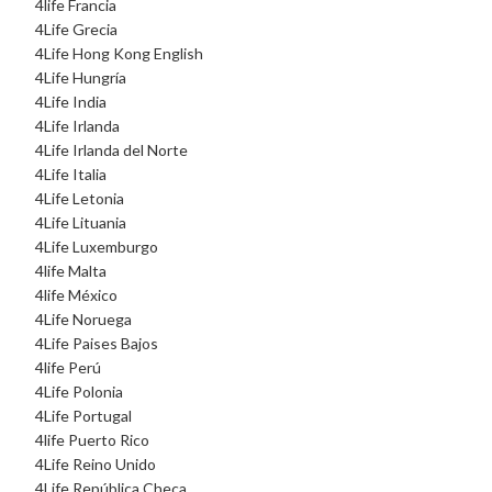
4life Francia
4Life Grecia
4Life Hong Kong English
4Life Hungría
4Life India
4Life Irlanda
4Life Irlanda del Norte
4Life Italia
4Life Letonia
4Life Lituania
4Life Luxemburgo
4life Malta
4life México
4Life Noruega
4Life Paises Bajos
4life Perú
4Life Polonia
4Life Portugal
4life Puerto Rico
4Life Reino Unido
4Life República Checa