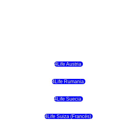
4Life Hungria
4Life Letonia
4Life Malta
4Life Austria
4Life Rumania
4Life Suecia
4Life Suiza (Francés)
4Life Francia