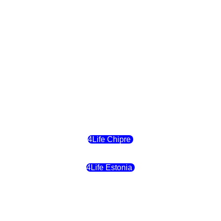
4Life Eslovaquia
4Life Suiza (Inglés)
4Life Reino Unido
4Life Bélgica
4Life Chipre
4Life Estonia
4Life Crecia