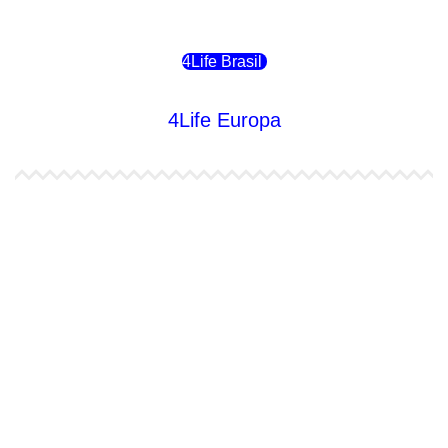
4Life Chile
4Life Brasil
4Life Europa
4Life España
4Life Bélgica Ingles
4Life Bulgaria
4Life República Checa
4Life Finlandia