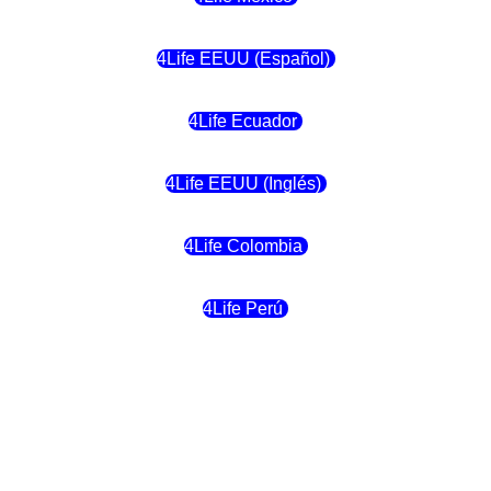
4Life EEUU (Español)
4Life Ecuador
4Life EEUU (Inglés)
4Life Colombia
4Life Perú
4Life Costa Rica
4Life Bolivia