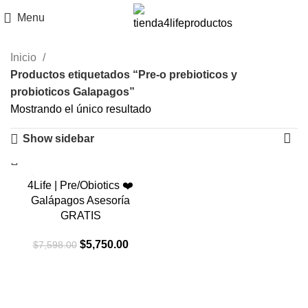
Menu
Inicio
Productos etiquetados “Pre-o prebioticos y
probioticos Galapagos”
Mostrando el único resultado
Show sidebar
-24%
4Life | Pre/Obiotics ❤️
Galápagos Asesoría
GRATIS
El
El
$
5,750.00
$
7,598.00
precio
precio
original
actual
era:
es:
$7,598.00.
$5,750.00.