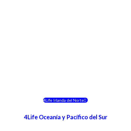
4Life Crecia
4Life Italia
4Life Luxemburgo
4Life Noruega
4Life Portugal
4Life Eslovenia
4Life Irlanda del Norte
4Life Oceanía y Pacífico del Sur