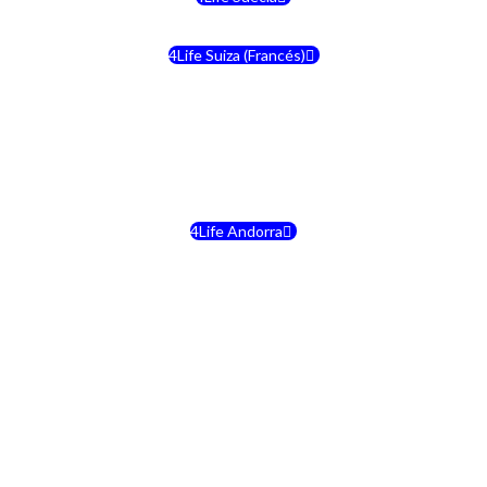
4Life Suiza (Francés)
4Life Francia
4Life Alemania
4Life Andorra
4Life Croacia
4Life Dinamarca
4Life Irlanda
4Life Lituania