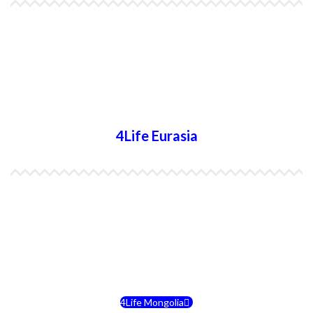
4Life Papúa Nueva Guinea
4Life Nueva Zelanda
4Life Australia
4Life Eurasia
4Life Kazajstán
4Life Kirguistán
4Life Rusia
4Life Mongolia