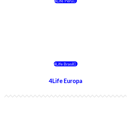
4Life Perú
4Life Costa Rica
4Life Bolivia
4Life Chile
4Life Brasil
4Life Europa
4Life España
4Life Bélgica Ingles