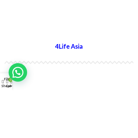
4Life Bielorrusia
4Life Ucrania
4Life Asia
4Life India
Filters
0
4Life Indonesia
Shop
Cart
My account
4Life Japón
4Life Japón (Español)
4Life Corea del Sur