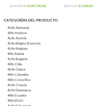
$85.00.
$67.00.
El
El
El
El
$
108,700.00
$
7,200.00
$
135,900.00
$
8,500.00
precio
precio
precio
precio
original
actual
original
actual
era:
es:
era:
es:
CATEGORÍAS DEL PRODUCTO
$135,900.00.
$108,700.00.
$8,500.00.
$7,200.0
4Life Alemania
4life Andorra
4Life Austria
4Life Bélgica (Francés)
4Life Belgium
4life Bolivia
4Life Bulgaria
4life Chile
4Life Chipre
4life Colombia
4life Costa Rica
4Life Croacia
4Life Dinamarca
4life Ecuador
4life EEUU
4Life Eslovaquia