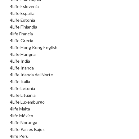
4Life Eslovenia
4Life España
4Life Estonia
4Life Finlandia
4life Francia
4Life Grecia
4Life Hong Kong English
4Life Hungría
4Life India
4Life Irlanda
4Life Irlanda del Norte
4Life Italia
4Life Letonia
4Life Lituania
4Life Luxemburgo
4life Malta
4life México
4Life Noruega
4Life Paises Bajos
4life Perú