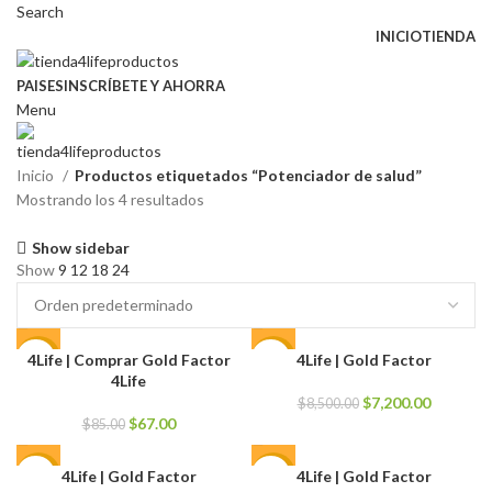
Search
INICIO
TIENDA
PAISES
INSCRÍBETE Y AHORRA
Menu
Inicio
Productos etiquetados “Potenciador de salud”
Mostrando los 4 resultados
Show sidebar
Show
9
12
18
24
4Life | Comprar Gold Factor
4Life | Gold Factor
-21%
-15%
4Life
El
El
$
7,200.00
$
8,500.00
El
El
precio
precio
$
67.00
$
85.00
precio
precio
original
actual
original
actual
era:
es:
4Life | Gold Factor
4Life | Gold Factor
-20%
-15%
era:
es:
$8,500.00.
$7,200.0