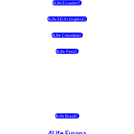
4Life Ecuador
4Life EEUU (Inglés)
4Life Colombia
4Life Perú
4Life Costa Rica
4Life Bolivia
4Life Chile
4Life Brasil
4Life Europa