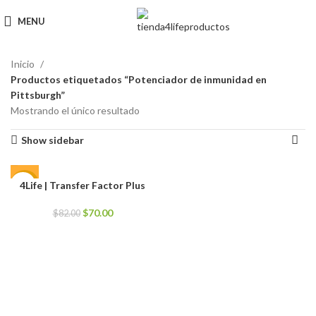
MENU
Inicio
Productos etiquetados “Potenciador de inmunidad en
Pittsburgh”
Mostrando el único resultado
Show sidebar
4Life | Transfer Factor Plus
-15%
El
El
$
70.00
$
82.00
precio
precio
original
actual
era:
es:
$82.00.
$70.00.