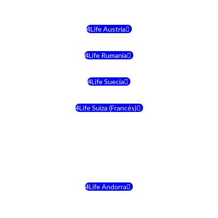
4Life Malta
4Life Austria
4Life Rumania
4Life Suecia
4Life Suiza (Francés)
4Life Francia
4Life Alemania
4Life Andorra
4Life Croacia