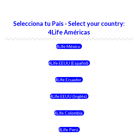
Selecciona tu País - Select your country:
4Life Américas
4Life México
4Life EEUU (Español)
4Life Ecuador
4Life EEUU (Inglés)
4Life Colombia
4Life Perú