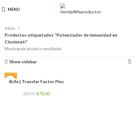
MENU
Inicio
Productos etiquetados “Potenciador de inmunidad en
Cincinnati”
Mostrando el único resultado
Show sidebar
4Life | Transfer Factor Plus
-15%
El
El
$
70.00
$
82.00
precio
precio
original
actual
era:
es:
$82.00.
$70.00.