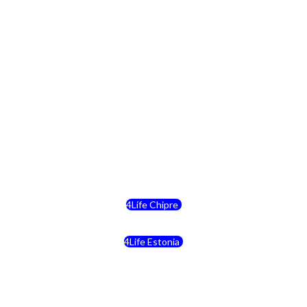
4Life Polonia
4Life Eslovaquia
4Life Suiza (Inglés)
4Life Reino Unido
4Life Bélgica
4Life Chipre
4Life Estonia
4Life Crecia