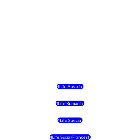
4Life República Checa
4Life Finlandia
4Life Hungria
4Life Letonia
4Life Malta
4Life Austria
4Life Rumania
4Life Suecia
4Life Suiza (Francés)