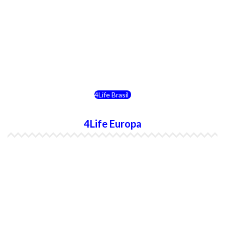
4Life Costa Rica
4Life Bolivia
4Life Chile
4Life Brasil
4Life Europa
4Life España
4Life Bélgica Ingles
4Life Bulgaria