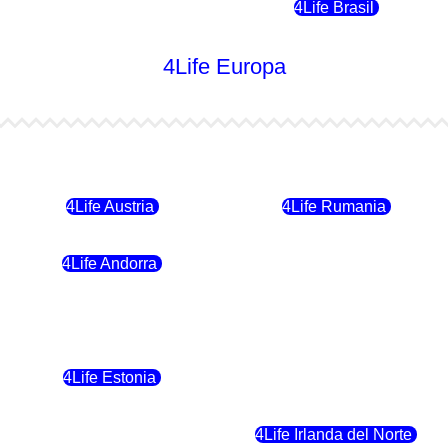
4Life Chile
4Life Brasil
4Life Europa
4Life Bulgaria
4Life República Checa
4Life Austria
4Life Rumania
4Life Andorra
4Life Croacia
4Life Polonia
4Life Eslovaquia
4Life Estonia
4Life Crecia
4Life Eslovenia
4Life Irlanda del Norte