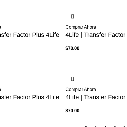
es:
0.00.
$70.00.
a
Comprar Ahora
nsfer Factor Plus 4Life
4Life | Transfer Factor
$
70.00
a
Comprar Ahora
nsfer Factor Plus 4Life
4Life | Transfer Factor
$
70.00