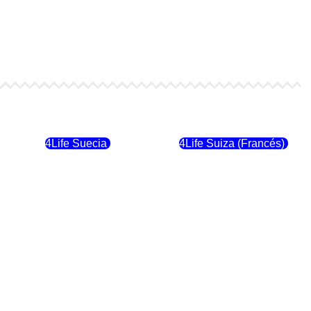
4Life Finlandia
4Life Hungria
4Life Suecia
4Life Suiza (Francés)
4Life Dinamarca
4Life Irlanda
4Life Suiza (Inglés)
4Life Reino Unido
4Life Italia
4Life Luxemburgo