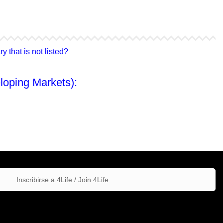
4Life Hong Kong
4Life Taiwán
 that is not listed?
loping Markets):
Inscribirse a 4Life / Join 4Life