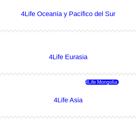
4Life Oceanía y Pacífico del Sur
4Life Australia
4Life Eurasia
4Life Rusia
4Life Mongolia
4Life Asia
4Life Japón
4Life Japón (Español)