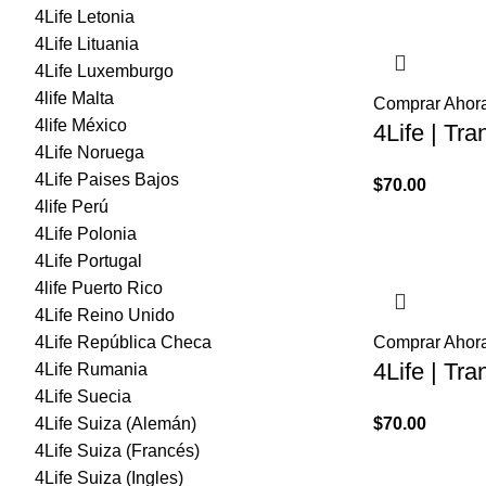
4Life Letonia
era:
4Life Lituania
$8,20
4Life Luxemburgo
4life Malta
Comprar Ahor
4life México
4Life | Tra
4Life Noruega
4Life Paises Bajos
$
70.00
4life Perú
4Life Polonia
4Life Portugal
4life Puerto Rico
4Life Reino Unido
4Life República Checa
Comprar Ahor
4Life | Tra
4Life Rumania
4Life Suecia
4Life Suiza (Alemán)
$
70.00
4Life Suiza (Francés)
4Life Suiza (Ingles)