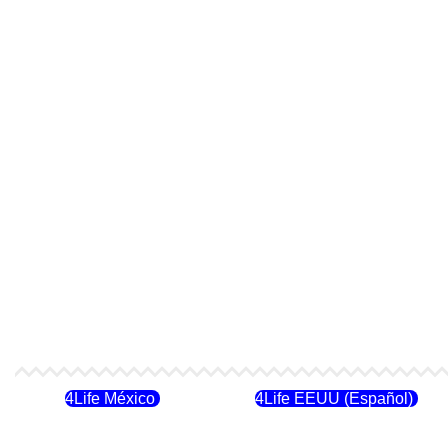
4Life México
4Life EEUU (Español)