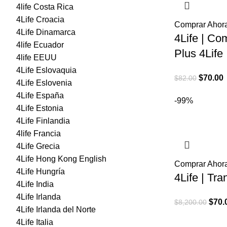
4life Costa Rica
4Life Croacia
Comprar Ahor
4Life Dinamarca
4Life | Co
4life Ecuador
Plus 4Life
4life EEUU
4Life Eslovaquia
El
E
$
70.00
$
82.00
4Life Eslovenia
precio
p
4Life España
-99%
original
a
4Life Estonia
era:
e
4Life Finlandia
$82.00.
$
4life Francia
4Life Grecia
4Life Hong Kong English
Comprar Ahor
4Life Hungría
4Life | Tra
4Life India
4Life Irlanda
El
$
70.
$
8,200.00
4Life Irlanda del Norte
preci
4Life Italia
origi