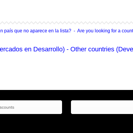
4Life Singapur
4Life Tailandia
país que no aparece en la lista? - Are you looking for a country
ercados en Desarrollo) - Other countries (Deve
No Enlistado
iscounts