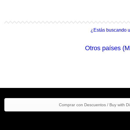
4Life Malasia (Inglés)
4Life Filipinas
¿Estás buscando un 
Otros países (M
Comprar con Descuentos / Buy with D