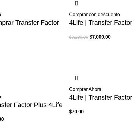
a
Comprar con descuento
mprar Transfer Factor
4Life | Transfer Factor
El
El
$
7,000.00
$
8,200.00
precio
precio
l
original
actual
recio
era:
es:
ctual
$8,200.00.
$7,000.00.
s:
70.00.
Comprar Ahora
4Life | Transfer Factor
a
nsfer Factor Plus 4Life
$
70.00
El
00
o
precio
nal
actual