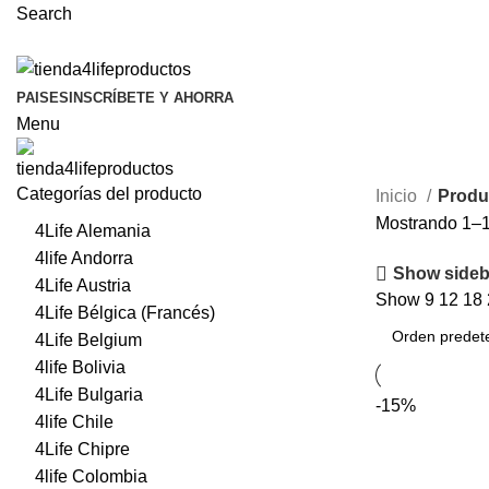
Search
PAISES
INSCRÍBETE Y AHORRA
Menu
Categorías del producto
Inicio
Produ
Mostrando 1–1
4Life Alemania
4life Andorra
Show sideb
4Life Austria
Show
9
12
18
4Life Bélgica (Francés)
4Life Belgium
4life Bolivia
4Life Bulgaria
-15%
4life Chile
4Life Chipre
4life Colombia