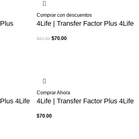
Comprar con descuentos
 Plus
4Life | Transfer Factor Plus 4Life
El
El
$
70.00
$
82.00
precio
precio
original
actual
era:
es:
$82.00.
$70.00.
Comprar Ahora
 Plus 4Life
4Life | Transfer Factor Plus 4Life
$
70.00