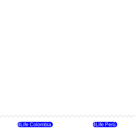
4Life Colombia
4Life Perú