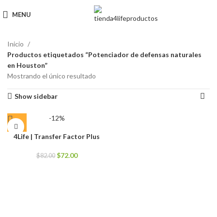
MENU
Inicio
Productos etiquetados “Potenciador de defensas naturales
en Houston”
Mostrando el único resultado
Show sidebar
-12%
4Life | Transfer Factor Plus
El
El
$
72.00
$
82.00
precio
precio
original
actual
era:
es:
$82.00.
$72.00.