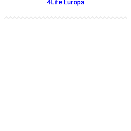
4Life Europa
4Life España
4Life Bélgica Ingles
4Life Bulgaria
4Life República Checa
4Life Finlandia
4Life Hungria
4Life Letonia