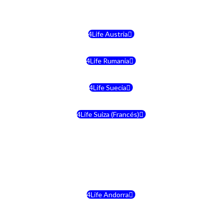
4Life Malta
4Life Austria
4Life Rumania
4Life Suecia
4Life Suiza (Francés)
4Life Francia
4Life Alemania
4Life Andorra
4Life Croacia