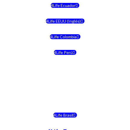
4Life Ecuador
4Life EEUU (Inglés)
4Life Colombia
4Life Perú
4Life Costa Rica
4Life Bolivia
4Life Chile
4Life Brasil