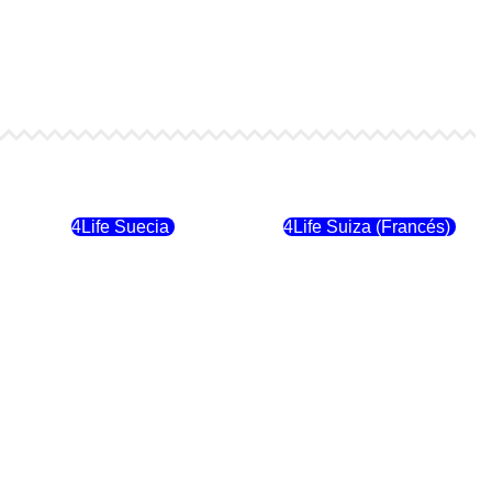
4Life Finlandia
4Life Hungria
4Life Suecia
4Life Suiza (Francés)
4Life Dinamarca
4Life Irlanda
4Life Suiza (Inglés)
4Life Reino Unido
4Life Italia
4Life Luxemburgo