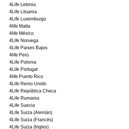
4Life Letonia
4Life Lituania
4Life Luxemburgo
4life Malta
4life México
4Life Noruega
4Life Paises Bajos
4life Perú
4Life Polonia
4Life Portugal
4life Puerto Rico
4Life Reino Unido
4Life República Checa
4Life Rumania
4Life Suecia
4Life Suiza (Alemán)
4Life Suiza (Francés)
4Life Suiza (Ingles)