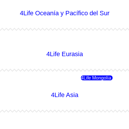
4Life Oceanía y Pacífico del Sur
4Life Australia
4Life Eurasia
4Life Rusia
4Life Mongolia
4Life Asia
4Life Japón
4Life Japón (Español)