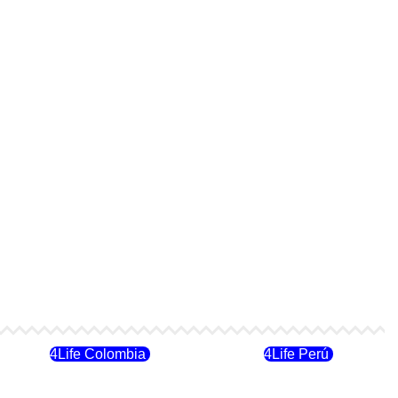
4Life Colombia
4Life Perú