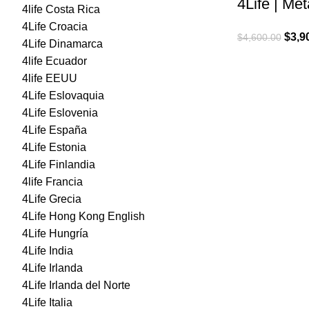
4Life | Met
4life Costa Rica
4Life Croacia
El
$
3,9
$
4,600.00
4Life Dinamarca
preci
4life Ecuador
origi
4life EEUU
era:
4Life Eslovaquia
$4,60
4Life Eslovenia
4Life España
4Life Estonia
4Life Finlandia
4life Francia
4Life Grecia
4Life Hong Kong English
4Life Hungría
4Life India
4Life Irlanda
4Life Irlanda del Norte
4Life Italia