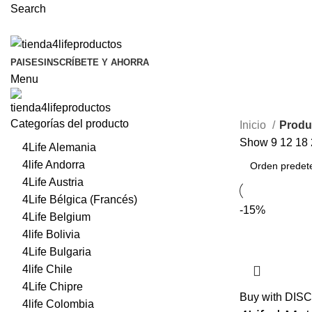
Search
PAISES
INSCRÍBETE Y AHORRA
Menu
Categorías del producto
Inicio
Produ
Show
9
12
18
4Life Alemania
4life Andorra
4Life Austria
4Life Bélgica (Francés)
-15%
4Life Belgium
4life Bolivia
4Life Bulgaria
4life Chile
4Life Chipre
Buy with DI
4life Colombia