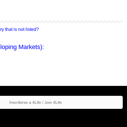
4Life Hong Kong
4Life Taiwán
 that is not listed?
loping Markets):
Inscribirse a 4Life / Join 4Life