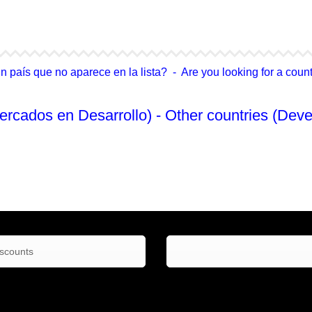
4Life Singapur
4Life Tailandia
país que no aparece en la lista? - Are you looking for a country
ercados en Desarrollo) - Other countries (Deve
No Enlistado
iscounts