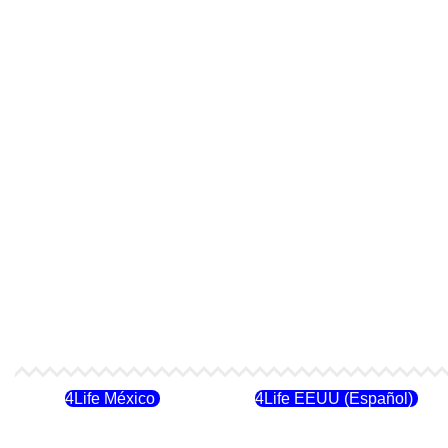
4Life México
4Life EEUU (Español)