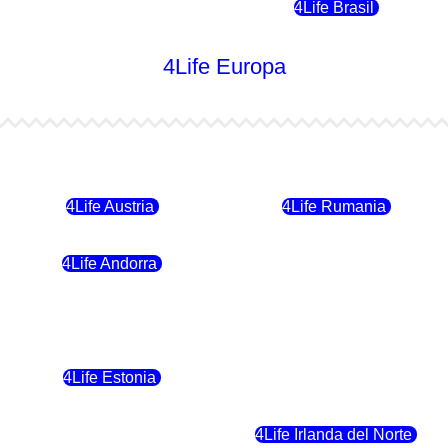
4Life Chile
4Life Brasil
4Life Europa
4Life Bulgaria
4Life República Checa
4Life Austria
4Life Rumania
4Life Andorra
4Life Croacia
4Life Polonia
4Life Eslovaquia
4Life Estonia
4Life Crecia
4Life Eslovenia
4Life Irlanda del Norte