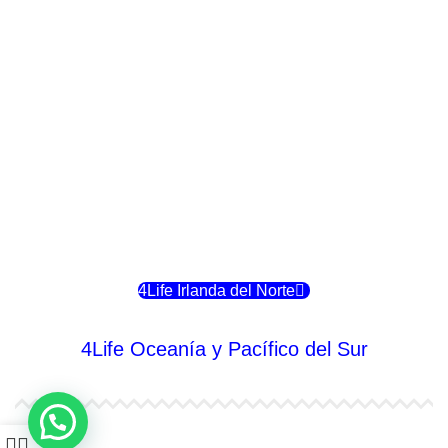
4Life Italia
4Life Luxemburgo
4Life Noruega
4Life Portugal
4Life Eslovenia
4Life Irlanda del Norte
4Life Oceanía y Pacífico del Sur
4Life Papúa Nueva Guinea