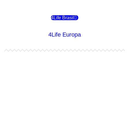
4Life Chile
4Life Brasil
4Life Europa
4Life España
4Life Bélgica Ingles
4Life Bulgaria
4Life República Checa
4Life Finlandia