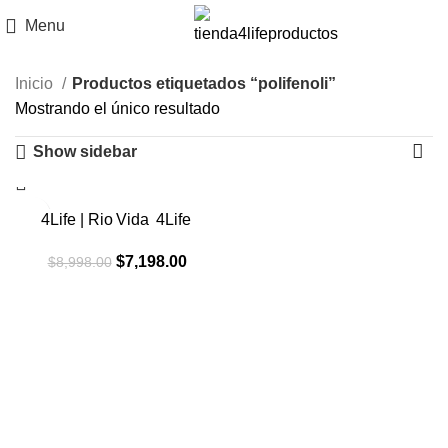
Menu
Inicio
Productos etiquetados “polifenoli”
Mostrando el único resultado
Show sidebar
-20%
4Life | Rio Vida 4Life
El
El
$
7,198.00
$
8,998.00
precio
precio
original
actual
era:
es:
$8,998.00.
$7,198.00.