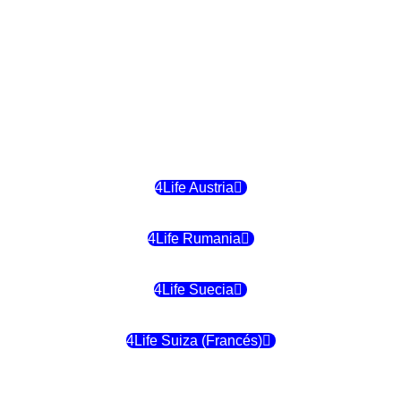
4Life Hungria
4Life Letonia
4Life Malta
4Life Austria
4Life Rumania
4Life Suecia
4Life Suiza (Francés)
4Life Francia