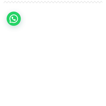
4Life Papúa Nueva Guinea
4Life Nueva Zelanda
4Life Australia
4Life Eurasia
4Life Kazajstán
4Life Kirguistán
4Life Rusia