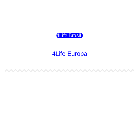
4Life Bolivia
4Life Chile
4Life Brasil
4Life Europa
4Life España
4Life Bélgica Ingles
4Life Bulgaria
4Life República Checa