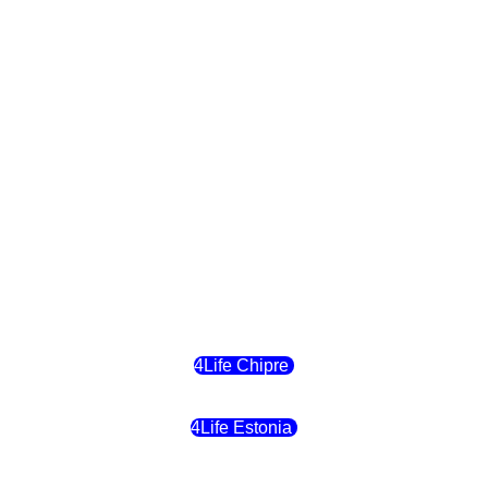
4Life Polonia
4Life Eslovaquia
4Life Suiza (Inglés)
4Life Reino Unido
4Life Bélgica
4Life Chipre
4Life Estonia