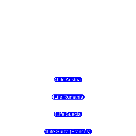
4Life Finlandia
4Life Hungria
4Life Letonia
4Life Malta
4Life Austria
4Life Rumania
4Life Suecia
4Life Suiza (Francés)