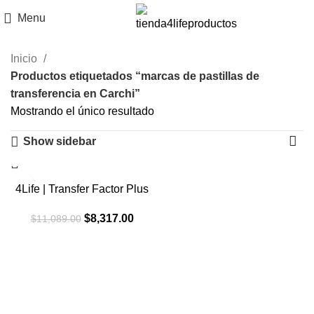
Menu
Inicio
Productos etiquetados “marcas de pastillas de
transferencia en Carchi”
Mostrando el único resultado
Show sidebar
-25%
4Life | Transfer Factor Plus
El
El
$
8,317.00
$
11,089.00
precio
precio
original
actual
era:
es:
$11,089.00.
$8,317.00.