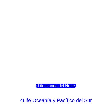
4Life Crecia
4Life Italia
4Life Luxemburgo
4Life Noruega
4Life Portugal
4Life Eslovenia
4Life Irlanda del Norte
4Life Oceanía y Pacífico del Sur