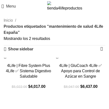
Menu
Inicio
Productos etiquetados “mantenimiento de salud 4Life
España”
Mostrando los 2 resultados
Show sidebar
-20%
-20%
4Life | Fibre System Plus
4Life | GluCoach 4Life ✅
4Life ✅ Sistema Digestivo
Apoyo para Control de
Saludable
Azúcar en Sangre
El
El
El
El
$
4,017.00
$
6,437.00
$
5,022.00
$
8,047.00
precio
precio
precio
precio
original
actual
original
actual
era:
es:
era:
es:
$5,022.00.
$4,017.00.
$8,047.00.
$6,437