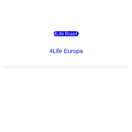
4Life Bolivia
4Life Chile
4Life Brasil
4Life Europa
4Life España
4Life Bélgica Ingles
4Life Bulgaria
4Life República Checa