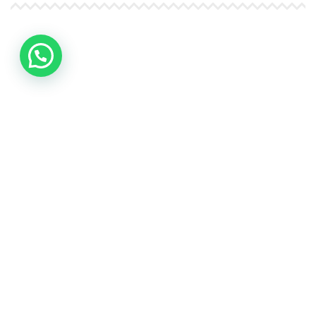
4Life Papúa Nueva Guinea
4Life Nueva Zelanda
4Life Australia
4Life Eurasia
4Life Kazajstán
4Life Kirguistán
4Life Rusia