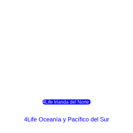
4Life Crecia
4Life Italia
4Life Luxemburgo
4Life Noruega
4Life Portugal
4Life Eslovenia
4Life Irlanda del Norte
4Life Oceanía y Pacífico del Sur