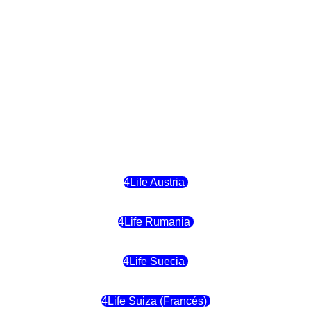
4Life Finlandia
4Life Hungria
4Life Letonia
4Life Malta
4Life Austria
4Life Rumania
4Life Suecia
4Life Suiza (Francés)