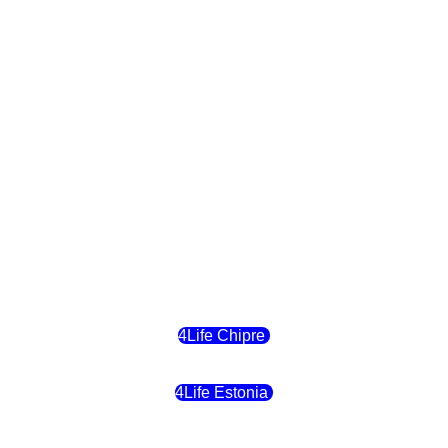
4Life Polonia
4Life Eslovaquia
4Life Suiza (Inglés)
4Life Reino Unido
4Life Bélgica
4Life Chipre
4Life Estonia