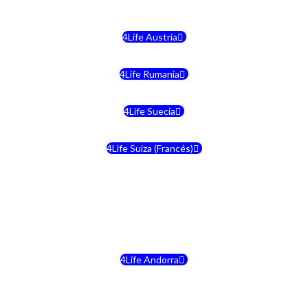
4Life Austria
4Life Rumania
4Life Suecia
4Life Suiza (Francés)
4Life Francia
4Life Alemania
4Life Andorra
4Life Croacia