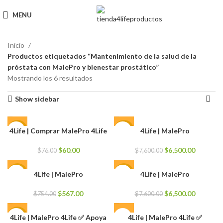
MENU
Inicio
Productos etiquetados “Mantenimiento de la salud de la
próstata con MalePro y bienestar prostático”
Mostrando los 6 resultados
Show sidebar
4Life | Comprar MalePro 4Life
4Life | MalePro
-21%
-14%
El
El
El
El
$
60.00
$
6,500.00
$
76.00
$
7,600.00
precio
precio
precio
precio
original
actual
original
actual
4Life | MalePro
4Life | MalePro
-25%
-14%
era:
es:
era:
es:
$76.00.
$60.00.
$7,600.00.
$6,500.0
El
El
El
El
$
567.00
$
6,500.00
$
754.00
$
7,600.00
precio
precio
precio
precio
original
actual
original
actual
4Life | MalePro 4Life ✅ Apoya
4Life | MalePro 4Life ✅
-20%
era:
es:
era:
es: