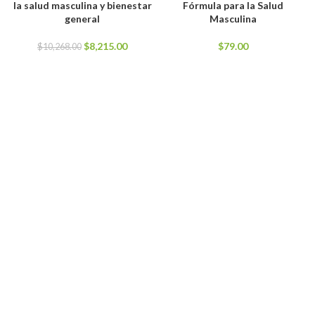
la salud masculina y bienestar
Fórmula para la Salud
$754.00.
$567.00.
$7,600.00.
$6,500.0
general
Masculina
El
El
$
8,215.00
$
79.00
$
10,268.00
precio
precio
original
actual
era:
es:
$10,268.00.
$8,215.00.