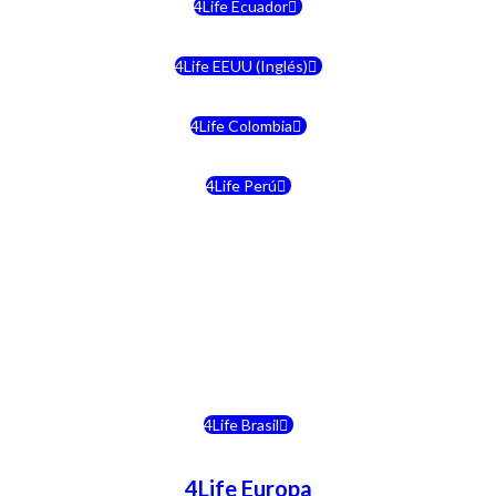
4Life Ecuador
4Life EEUU (Inglés)
4Life Colombia
4Life Perú
4Life Costa Rica
4Life Bolivia
4Life Chile
4Life Brasil
4Life Europa