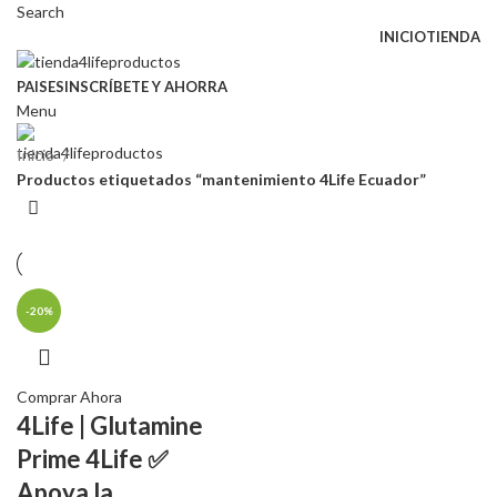
Search
INICIO
TIENDA
PAISES
INSCRÍBETE Y AHORRA
Menu
Inicio
Productos etiquetados “mantenimiento 4Life Ecuador”
-20%
Comprar Ahora
4Life | Glutamine
Prime 4Life ✅
Apoya la