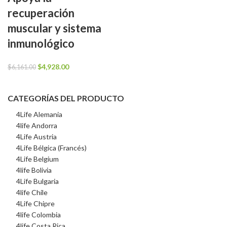
recuperación
muscular y sistema
inmunológico
El
El
$
4,928.00
$
6,161.00
precio
precio
original
actual
CATEGORÍAS DEL PRODUCTO
era:
es:
$6,161.00.
$4,928.00.
4Life Alemania
4life Andorra
4Life Austria
4Life Bélgica (Francés)
4Life Belgium
4life Bolivia
4Life Bulgaria
4life Chile
4Life Chipre
4life Colombia
4life Costa Rica