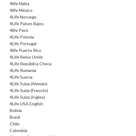
4life Malta
4life México
4Life Noruega
4Life Paises Bajos
4life Perú
4Life Polonia
4Life Portugal
4life Puerto Rico
4Life Reino Unido
4Life República Checa
4Life Rumania
4Life Suecia
4Life Suiza (Alemán)
4Life Suiza (Francés)
4Life Suiza (Ingles)
4Life USA English
Bolivia
Brasil
Chile
Colombia