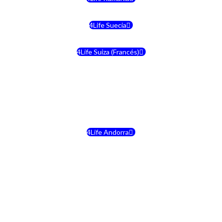
4Life Suecia
4Life Suiza (Francés)
4Life Francia
4Life Alemania
4Life Andorra
4Life Croacia
4Life Dinamarca
4Life Irlanda