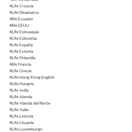
4Life Croacia
4Life Dinamarca
4life Ecuador
4life EEUU
4Life Eslovaquia
4Life Eslovenia
4Life España
4Life Estonia
4Life Finlandia
4life Francia
4Life Grecia
4Life Hong Kong English
4Life Hungría
4Life India
4Life Irlanda
4Life Irlanda del Norte
4Life Italia
4Life Letonia
4Life Lituania
4Life Luxemburgo