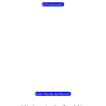
4Life Estonia
4Life Crecia
4Life Italia
4Life Luxemburgo
4Life Noruega
4Life Portugal
4Life Eslovenia
4Life Irlanda del Norte