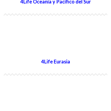
4Life Oceanía y Pacífico del Sur
4Life Papúa Nueva Guinea
4Life Nueva Zelanda
4Life Australia
4Life Eurasia
4Life Kazajstán
4Life Kirguistán
4Life Rusia