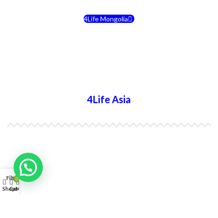
4Life Mongolia
4Life Bielorrusia
4Life Ucrania
4Life Asia
4Life India
4Life Indonesia
Filters
0
4Life Japón
Shop
Cart
My account
4Life Japón (Español)