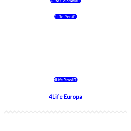
4Life Colombia
4Life Perú
4Life Costa Rica
4Life Bolivia
4Life Chile
4Life Brasil
4Life Europa
4Life España