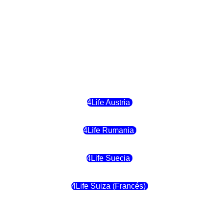
4Life Hungria
4Life Letonia
4Life Malta
4Life Austria
4Life Rumania
4Life Suecia
4Life Suiza (Francés)
4Life Francia