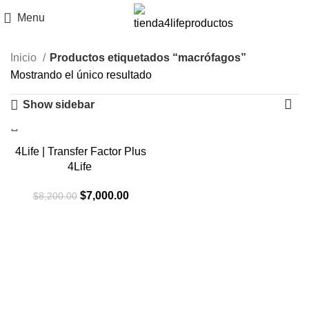
Menu
Inicio
Productos etiquetados “macrófagos”
Mostrando el único resultado
Show sidebar
-15%
4Life | Transfer Factor Plus
4Life
El
El
$
7,000.00
$
8,200.00
precio
precio
original
actual
era:
es:
$8,200.00.
$7,000.00.