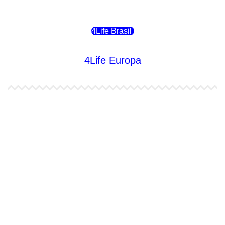
4Life Chile
4Life Brasil
4Life Europa
4Life España
4Life Bélgica Ingles
4Life Bulgaria
4Life República Checa
4Life Finlandia