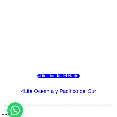
4Life Italia
4Life Luxemburgo
4Life Noruega
4Life Portugal
4Life Eslovenia
4Life Irlanda del Norte
4Life Oceanía y Pacífico del Sur
4Life Papúa Nueva Guinea
0