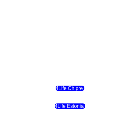
4Life Eslovaquia
4Life Suiza (Inglés)
4Life Reino Unido
4Life Bélgica
4Life Chipre
4Life Estonia
4Life Crecia