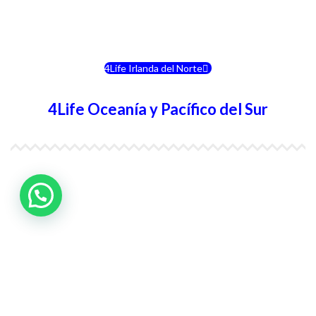
4Life Eslovenia
4Life Irlanda del Norte
4Life Oceanía y Pacífico del Sur
4Life Papúa Nueva Guinea
4Life Nueva Zelanda
4Life Australia
4Life Eurasia