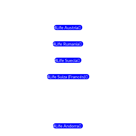
4Life Malta
4Life Austria
4Life Rumania
4Life Suecia
4Life Suiza (Francés)
4Life Francia
4Life Alemania
4Life Andorra