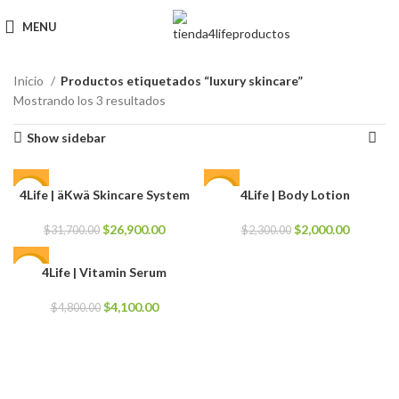
MENU
Inicio
Productos etiquetados “luxury skincare”
Mostrando los 3 resultados
Show sidebar
4Life | äKwä Skincare System
4Life | Body Lotion
-15%
-13%
El
El
El
El
$
26,900.00
$
2,000.00
$
31,700.00
$
2,300.00
precio
precio
precio
precio
original
actual
original
actual
4Life | Vitamin Serum
-15%
era:
es:
era:
es:
$31,700.00.
$26,900.00.
$2,300.00.
$2,000.0
El
El
$
4,100.00
$
4,800.00
precio
precio
original
actual
era:
es:
$4,800.00.
$4,100.00.