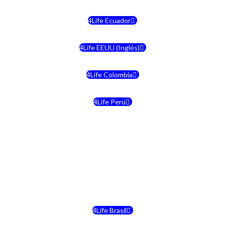
4Life Ecuador
4Life EEUU (Inglés)
4Life Colombia
4Life Perú
4Life Costa Rica
4Life Bolivia
4Life Chile
4Life Brasil