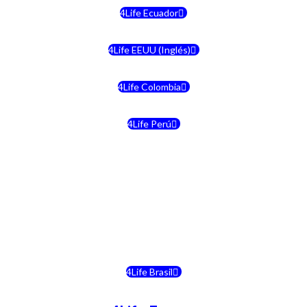
4Life Ecuador
4Life EEUU (Inglés)
4Life Colombia
4Life Perú
4Life Costa Rica
4Life Bolivia
4Life Chile
4Life Brasil