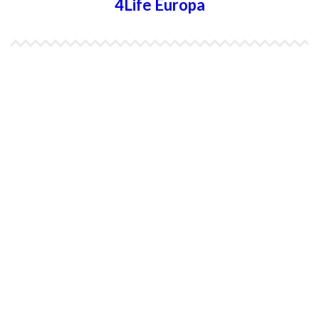
4Life Europa
4Life España
4Life Bélgica Ingles
4Life Bulgaria
4Life República Checa
4Life Finlandia
4Life Hungria
4Life Letonia