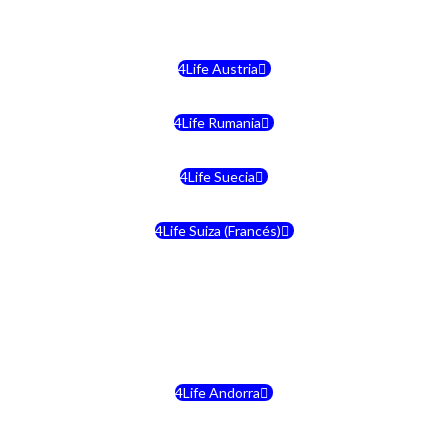
4Life Malta
4Life Austria
4Life Rumania
4Life Suecia
4Life Suiza (Francés)
4Life Francia
4Life Alemania
4Life Andorra
4Life Croacia