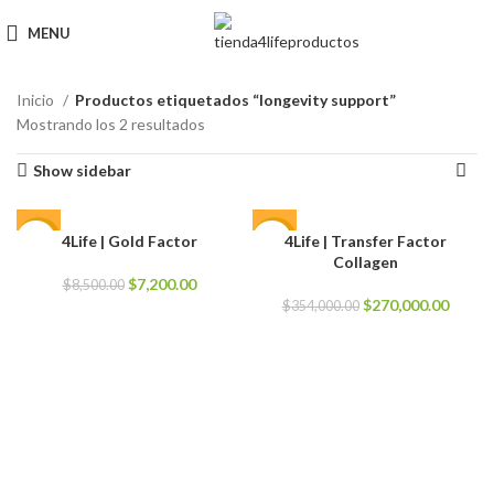
MENU
Inicio
Productos etiquetados “longevity support”
Mostrando los 2 resultados
Show sidebar
4Life | Gold Factor
4Life | Transfer Factor
-15%
-24%
Collagen
El
El
$
7,200.00
$
8,500.00
precio
precio
El
El
$
270,000.00
$
354,000.00
original
actual
precio
precio
era:
es:
original
actual
$8,500.00.
$7,200.00.
era:
es:
$354,000.00.
$270,0