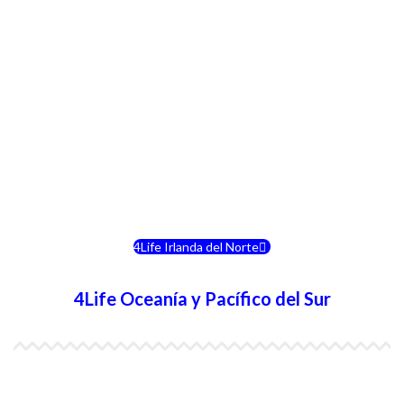
4Life Italia
4Life Luxemburgo
4Life Noruega
4Life Portugal
4Life Eslovenia
4Life Irlanda del Norte
4Life Oceanía y Pacífico del Sur
4Life Papúa Nueva Guinea