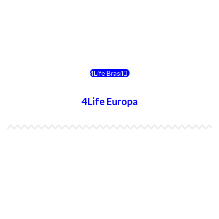
4Life Bolivia
4Life Chile
4Life Brasil
4Life Europa
4Life España
4Life Bélgica Ingles
4Life Bulgaria
4Life República Checa