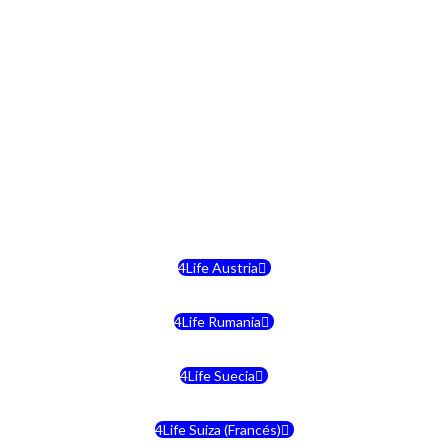
4Life Finlandia
4Life Hungria
4Life Letonia
4Life Malta
4Life Austria
4Life Rumania
4Life Suecia
4Life Suiza (Francés)