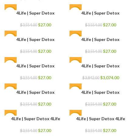
precio
precio
original
actual
4Life | Super Detox
4Life | Super Detox
-99%
-99%
era:
es:
$3,554.00.
$27.00.
El
El
El
El
$
27.00
$
27.00
$
3,554.00
$
3,554.00
precio
precio
precio
precio
original
actual
original
actual
4Life | Super Detox
4Life | Super Detox
-99%
-99%
era:
es:
era:
es:
$3,554.00.
$27.00.
$3,554.00.
$27.00.
El
El
El
El
$
27.00
$
27.00
$
3,554.00
$
3,554.00
precio
precio
precio
precio
original
actual
original
actual
4Life | Super Detox
4Life | Super Detox
-99%
-20%
era:
es:
era:
es:
$3,554.00.
$27.00.
$3,554.00.
$27.00.
El
El
El
El
$
27.00
$
3,074.00
$
3,554.00
$
3,842.00
precio
precio
precio
precio
original
actual
original
actual
4Life | Super Detox
4Life | Super Detox
-99%
-99%
era:
es:
era:
es:
$3,554.00.
$27.00.
$3,842.00.
$3,074.0
El
El
El
El
$
27.00
$
27.00
$
3,554.00
$
3,554.00
precio
precio
precio
precio
original
actual
original
actual
4Life | Super Detox 4Life
4Life | Super Detox 4Life
-99%
-99%
era:
es:
era:
es:
$3,554.00.
$27.00.
$3,554.00.
$27.00.
El
El
El
El
$
27.00
$
27.00
$
3,554.00
$
3,554.00
precio
precio
precio
precio