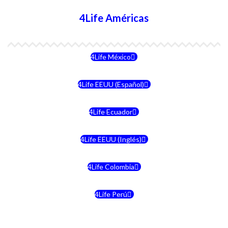
4Life Américas
4Life México
4Life EEUU (Español)
4Life Ecuador
4Life EEUU (Inglés)
4Life Colombia
4Life Perú
4Life Costa Rica