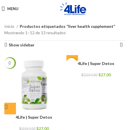
MENU
Inicio
Productos etiquetados “liver health supplement”
Mostrando 1–12 de 13 resultados
Show sidebar
4Life | Super Detox
-99%
-99%
El
El
$
27.00
$
3,554.00
precio
precio
original
actual
era:
es:
$3,554.00.
$27.00.
4Life | Super Detox
El
El
$
27.00
$
3,554.00