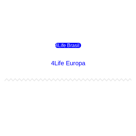
4Life Bolivia
4Life Chile
4Life Brasil
4Life Europa
4Life España
4Life Bélgica Ingles
4Life Bulgaria