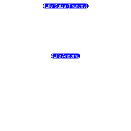
4Life Suiza (Francés)
4Life Francia
4Life Alemania
4Life Andorra
4Life Croacia
4Life Dinamarca
4Life Irlanda
4Life Lituania