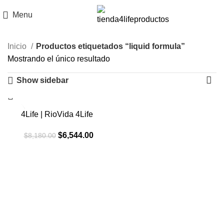
Menu
Inicio
Productos etiquetados “liquid formula”
Mostrando el único resultado
Show sidebar
-20%
4Life | RioVida 4Life
El
El
$
6,544.00
$
8,180.00
precio
precio
original
actual
era:
es:
$8,180.00.
$6,544.00.