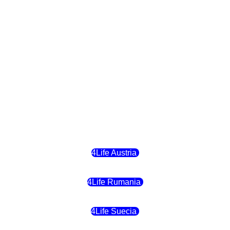
4Life República Checa
4Life Finlandia
4Life Hungria
4Life Letonia
4Life Malta
4Life Austria
4Life Rumania
4Life Suecia