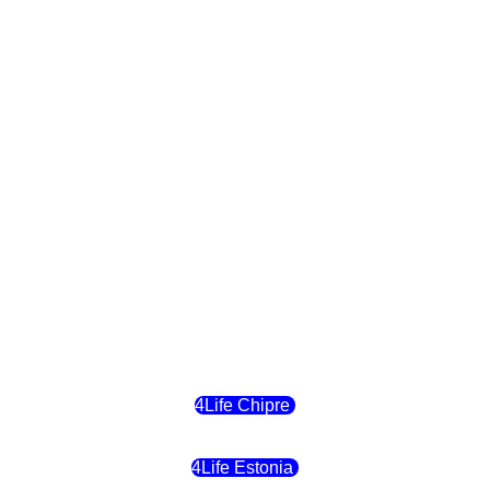
4Life Paises Bajos
4Life Polonia
4Life Eslovaquia
4Life Suiza (Inglés)
4Life Reino Unido
4Life Bélgica
4Life Chipre
4Life Estonia