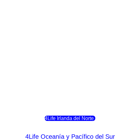
4Life Crecia
4Life Italia
4Life Luxemburgo
4Life Noruega
4Life Portugal
4Life Eslovenia
4Life Irlanda del Norte
4Life Oceanía y Pacífico del Sur