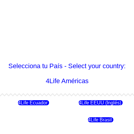
Selecciona tu País - Select your country:
4Life Américas
4Life Ecuador
4Life EEUU (Inglés)
4Life Chile
4Life Brasil