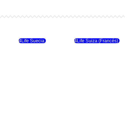
4Life Finlandia
4Life Hungria
4Life Suecia
4Life Suiza (Francés)
4Life Dinamarca
4Life Irlanda
4Life Suiza (Inglés)
4Life Reino Unido
4Life Italia
4Life Luxemburgo