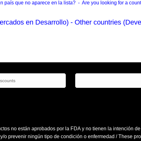
país que no aparece en la lista? - Are you looking for a country
ercados en Desarrollo) - Other countries (Deve
No Enlistado
iscounts
ctos no están aprobados por la FDA y no tienen la intención de tr
 y/o prevenir ningún tipo de condición o enfermedad / These pro