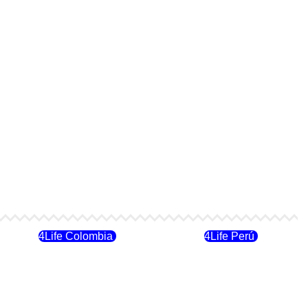
4Life Colombia
4Life Perú