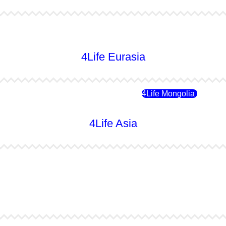
4Life Australia
4Life Eurasia
4Life Rusia
4Life Mongolia
4Life Asia
4Life Japón
4Life Japón (Español)
4Life Singapur
4Life Tailandia