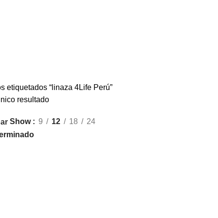
s etiquetados “linaza 4Life Perú”
nico resultado
Show
9
12
18
24
ar