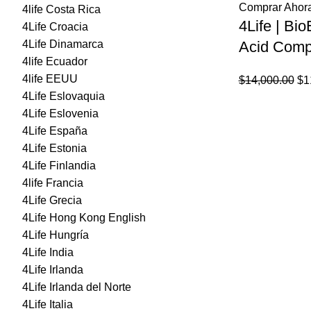
Comprar Ahor
4life Costa Rica
4Life | Bi
4Life Croacia
4Life Dinamarca
Acid Comp
4life Ecuador
4life EEUU
El
$
14,000.00
$
1
4Life Eslovaquia
pr
4Life Eslovenia
ori
4Life España
era
4Life Estonia
$1
4Life Finlandia
4life Francia
4Life Grecia
4Life Hong Kong English
4Life Hungría
4Life India
4Life Irlanda
4Life Irlanda del Norte
4Life Italia