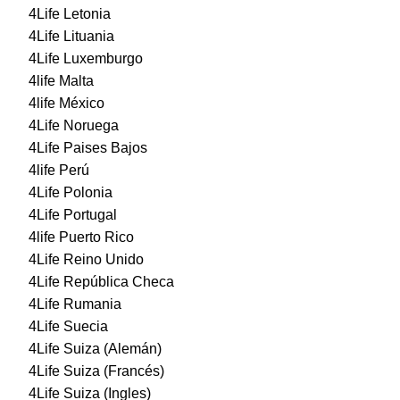
4Life Letonia
4Life Lituania
4Life Luxemburgo
4life Malta
4life México
4Life Noruega
4Life Paises Bajos
4life Perú
4Life Polonia
4Life Portugal
4life Puerto Rico
4Life Reino Unido
4Life República Checa
4Life Rumania
4Life Suecia
4Life Suiza (Alemán)
4Life Suiza (Francés)
4Life Suiza (Ingles)