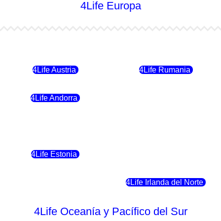
4Life Europa
4Life Bulgaria
4Life República Checa
4Life Austria
4Life Rumania
4Life Andorra
4Life Croacia
4Life Polonia
4Life Eslovaquia
4Life Estonia
4Life Crecia
4Life Eslovenia
4Life Irlanda del Norte
4Life Oceanía y Pacífico del Sur