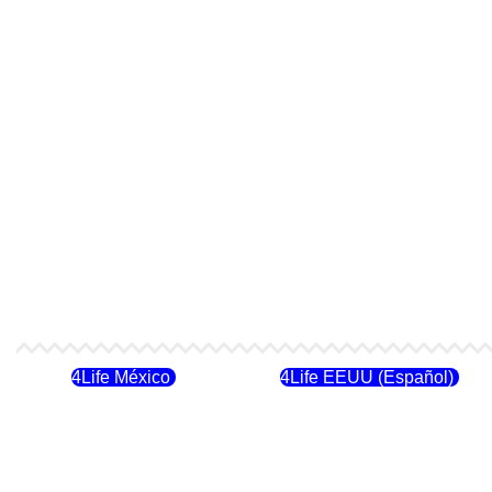
4Life México
4Life EEUU (Español)
4Life Costa Rica
4Life Bolivia