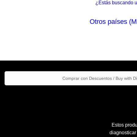
¿Estás buscando un 
Otros países (M
Comprar con Descuentos / Buy with D
Estos produ
diagnosticar