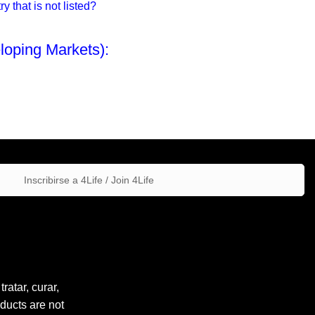
 that is not listed?
loping Markets):
Inscribirse a 4Life / Join 4Life
atar, curar,
ducts are not