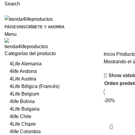
Search
PAISES
INSCRÍBETE Y AHORRA
Menu
Categorías del producto
Inicio
Producto
Mostrando el ú
4Life Alemania
4life Andorra
Show sideb
4Life Austria
4Life Bélgica (Francés)
4Life Belgium
-20%
4life Bolivia
4Life Bulgaria
4life Chile
4Life Chipre
4life Colombia