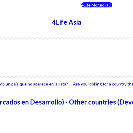
4Life Rusia
4Life Mongolia
4Life Asia
4Life Japón
4Life Japón (Español)
4Life Singapur
4Life Tailandia
o un país que no aparece en la lista? - Are you looking for a country that
rcados en Desarrollo) - Other countries (Dev
No Enlistado