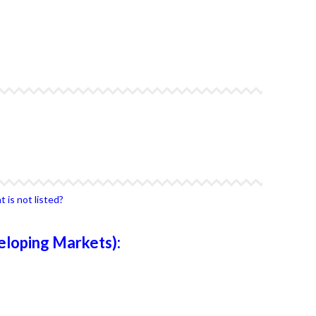
4Life Bielorrusia
4Life Ucrania
4Life Corea del Sur
4Life Malasia
4Life Hong Kong
4Life Taiwán
 is not listed?
eloping Markets):