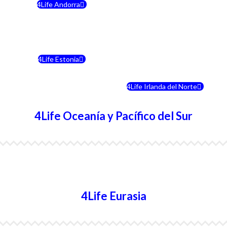
4Life Andorra
4Life Croacia
4Life Polonia
4Life Eslovaquia
4Life Estonia
4Life Crecia
4Life Eslovenia
4Life Irlanda del Norte
4Life Oceanía y Pacífico del Sur
4Life Australia
4Life Eurasia