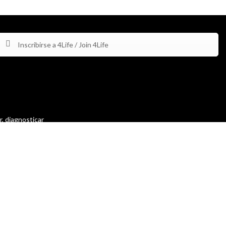
Inscribirse a 4Life / Join 4Life
r, diagnosticar
 by the FDA and
condition.