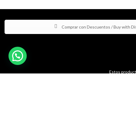
Comprar con Descuentos / Buy with Di
Estos producto
y/o prevenir n
are not i
4Life Derechos de Afiliado 2024