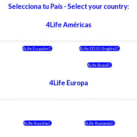
Selecciona tu País - Select your country:
4Life Américas
4Life Ecuador
4Life EEUU (Inglés)
4Life Chile
4Life Brasil
4Life Europa
4Life Bulgaria
4Life República Checa
4Life Austria
4Life Rumania