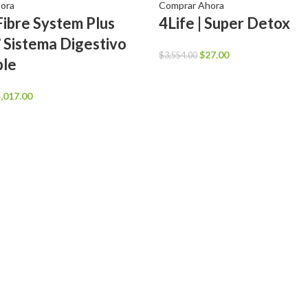
ora
Comprar Ahora
 Fibre System Plus
4Life | Super Detox
 Sistema Digestivo
El
El
$
27.00
$
3,554.00
ble
precio
precio
original
actual
El
,017.00
era:
es:
ecio
precio
$3,554.00.
$27.00.
iginal
actual
a:
es:
,022.00.
$4,017.00.