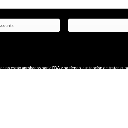
scounts
s no están aprobados por la FDA y no tienen la intención de tratar, cura
ingún tipo de condición o enfermedad / These products are not approved
ntended to treat, cure, diagnose, and/or prevent any disease or medical 
Garantizamos que obtengas lo mejor para tu salud.