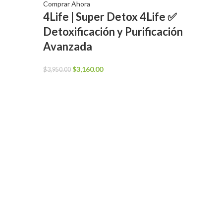
Comprar Ahora
4Life | Super Detox 4Life ✅
Detoxificación y Purificación
Avanzada
El
El
$
3,160.00
$
3,950.00
precio
precio
original
actual
era:
es:
$3,950.00.
$3,160.00.