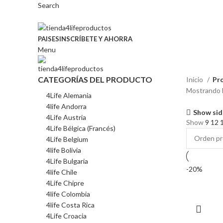
Search
PAISES
INSCRÍBETE Y AHORRA
Menu
CATEGORÍAS DEL PRODUCTO
Inicio
Pro
Mostrando l
4Life Alemania
4life Andorra
Show sid
4Life Austria
Show
9
12
4Life Bélgica (Francés)
4Life Belgium
4life Bolivia
4Life Bulgaria
-20%
4life Chile
4Life Chipre
4life Colombia
4life Costa Rica
4Life Croacia