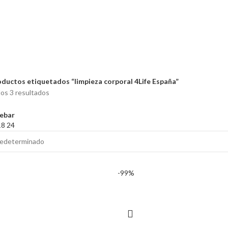
ductos etiquetados “limpieza corporal 4Life España”
os 3 resultados
ebar
18
24
-99%