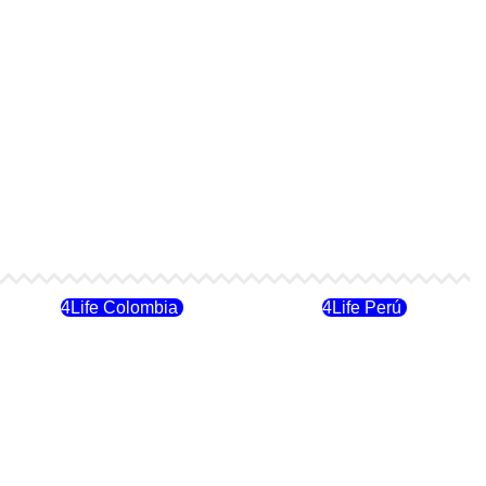
4Life Colombia
4Life Perú