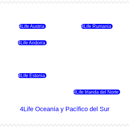
4Life Bulgaria
4Life República Checa
4Life Austria
4Life Rumania
4Life Andorra
4Life Croacia
4Life Polonia
4Life Eslovaquia
4Life Estonia
4Life Crecia
4Life Eslovenia
4Life Irlanda del Norte
4Life Oceanía y Pacífico del Sur