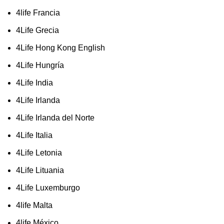
4life Francia
4Life Grecia
4Life Hong Kong English
4Life Hungría
4Life India
4Life Irlanda
4Life Irlanda del Norte
4Life Italia
4Life Letonia
4Life Lituania
4Life Luxemburgo
4life Malta
4life México