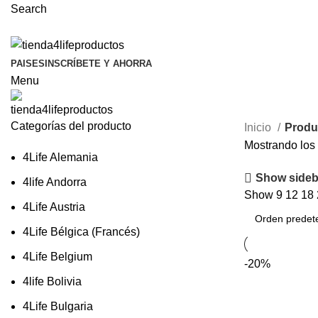
Search
PAISES
INSCRÍBETE Y AHORRA
Menu
Categorías del producto
Inicio
Produ
Mostrando los 
4Life Alemania
Show sideb
4life Andorra
Show
9
12
18
4Life Austria
4Life Bélgica (Francés)
4Life Belgium
-20%
4life Bolivia
4Life Bulgaria