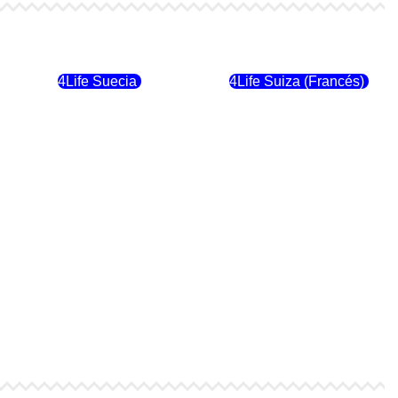
4Life Finlandia
4Life Hungria
4Life Suecia
4Life Suiza (Francés)
4Life Dinamarca
4Life Irlanda
4Life Suiza (Inglés)
4Life Reino Unido
4Life Italia
4Life Luxemburgo