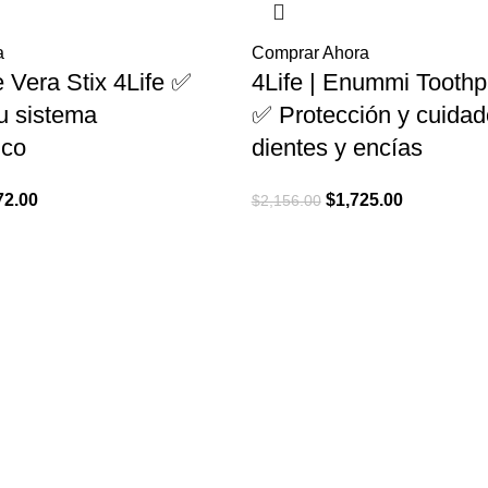
a
Comprar Ahora
e Vera Stix 4Life ✅
4Life | Enummi Toothp
u sistema
✅ Protección y cuidad
ico
dientes y encías
El
El
El
72.00
$
1,725.00
$
2,156.00
o
precio
precio
precio
nal
actual
original
actual
es:
era:
es:
9.00.
$4,272.00.
$2,156.00.
$1,725.00.