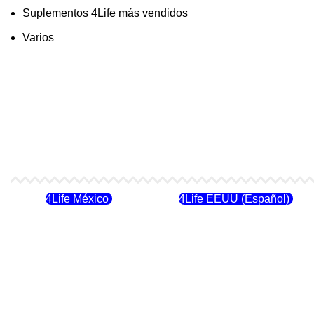
Suplementos 4Life más vendidos
Varios
4Life México
4Life EEUU (Español)
4Life Costa Rica
4Life Bolivia