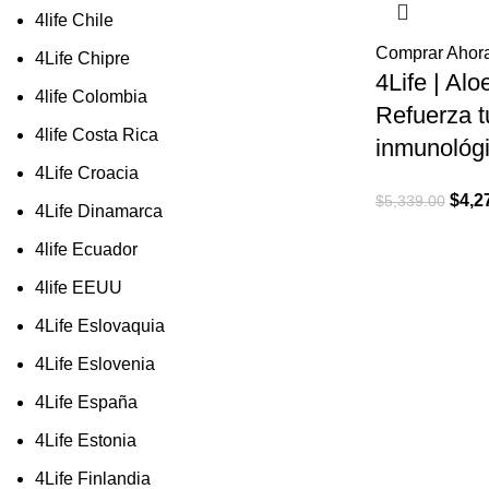
4life Chile
Comprar Ahor
4Life Chipre
4Life | Alo
4life Colombia
Refuerza t
4life Costa Rica
inmunológ
4Life Croacia
El
$
4,2
$
5,339.00
4Life Dinamarca
preci
4life Ecuador
origi
era:
4life EEUU
$5,33
4Life Eslovaquia
4Life Eslovenia
4Life España
4Life Estonia
4Life Finlandia