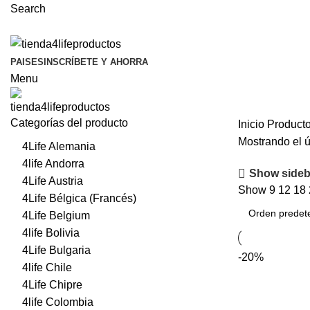
Search
PAISES
INSCRÍBETE Y AHORRA
Menu
Categorías del producto
Inicio
Producto
Mostrando el ú
4Life Alemania
4life Andorra
Show sideb
4Life Austria
Show
9
12
18
4Life Bélgica (Francés)
4Life Belgium
4life Bolivia
4Life Bulgaria
-20%
4life Chile
4Life Chipre
4life Colombia