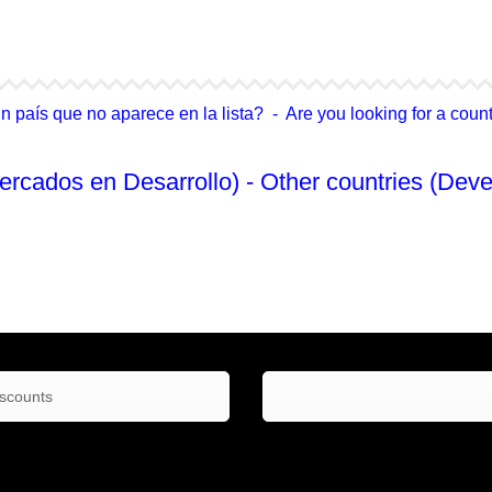
4Life Singapur
4Life Tailandia
país que no aparece en la lista? - Are you looking for a country
ercados en Desarrollo) - Other countries (Deve
No Enlistado
iscounts