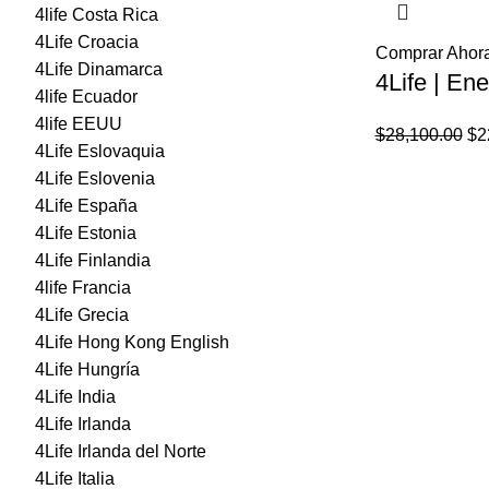
4life Costa Rica
4Life Croacia
Comprar Ahor
4Life Dinamarca
4Life | En
4life Ecuador
4life EEUU
El
$
28,100.00
$
2
4Life Eslovaquia
pr
4Life Eslovenia
ori
4Life España
era
4Life Estonia
$2
4Life Finlandia
4life Francia
4Life Grecia
4Life Hong Kong English
4Life Hungría
4Life India
4Life Irlanda
4Life Irlanda del Norte
4Life Italia