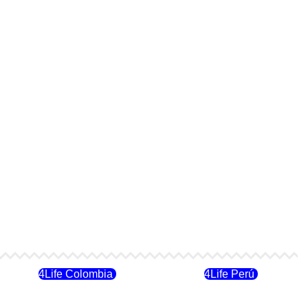
4Life Colombia
4Life Perú