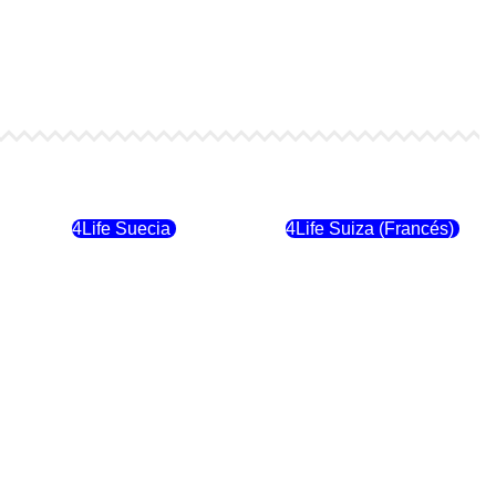
4Life Finlandia
4Life Hungria
4Life Suecia
4Life Suiza (Francés)
4Life Dinamarca
4Life Irlanda
4Life Suiza (Inglés)
4Life Reino Unido
4Life Italia
4Life Luxemburgo