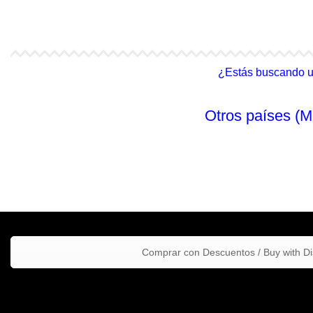
4Life Malasia (Inglés)
4Life Filipinas
¿Estás buscando un 
Otros países (M
Comprar con Descuentos / Buy with D