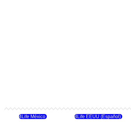
4Life México
4Life EEUU (Español)