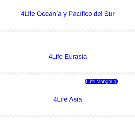
4Life Oceanía y Pacífico del Sur
4Life Australia
4Life Eurasia
4Life Rusia
4Life Mongolia
4Life Asia
4Life Japón
4Life Japón (Español)