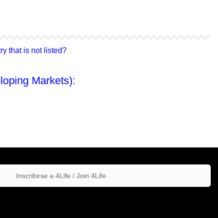
4Life Hong Kong
4Life Taiwán
 that is not listed?
loping Markets):
Inscribirse a 4Life / Join 4Life