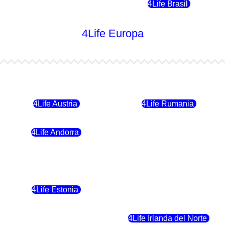
4Life Chile
4Life Brasil
4Life Europa
4Life Bulgaria
4Life República Checa
4Life Austria
4Life Rumania
4Life Andorra
4Life Croacia
4Life Polonia
4Life Eslovaquia
4Life Estonia
4Life Crecia
4Life Eslovenia
4Life Irlanda del Norte