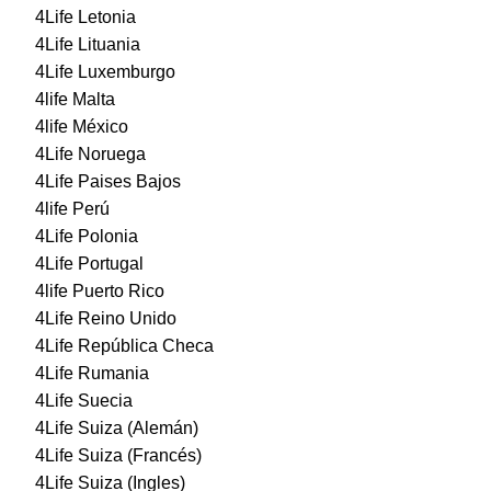
4Life Letonia
4Life Lituania
4Life Luxemburgo
4life Malta
4life México
4Life Noruega
4Life Paises Bajos
4life Perú
4Life Polonia
4Life Portugal
4life Puerto Rico
4Life Reino Unido
4Life República Checa
4Life Rumania
4Life Suecia
4Life Suiza (Alemán)
4Life Suiza (Francés)
4Life Suiza (Ingles)